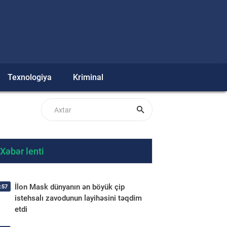
Texnologiya
Kriminal
Xəbər lenti
İlon Mask dünyanın ən böyük çip
:57
istehsalı zavodunun layihəsini təqdim
etdi