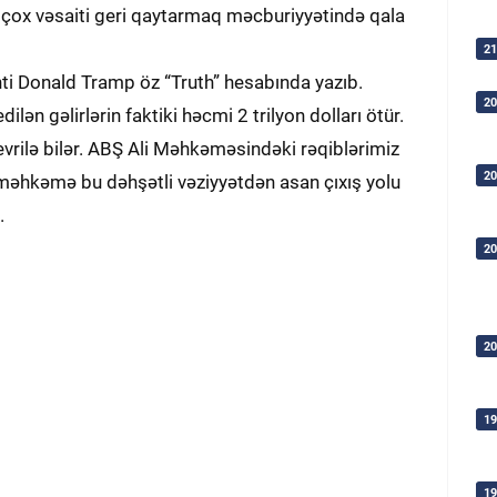
an çox vəsaiti geri qaytarmaq məcburiyyətində qala
21
nti Donald Tramp öz “Truth” hesabında yazıb.
20
lən gəlirlərin faktiki həcmi 2 trilyon dolları ötür.
çevrilə bilər. ABŞ Ali Məhkəməsindəki rəqiblərimiz
20
 məhkəmə bu dəhşətli vəziyyətdən asan çıxış yolu
.
20
20
19
19