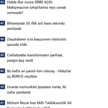
Həbib illər sonra SİRRİ AÇDI:
:33
Makqreqorun təhqirlərinə niyə cavab
verməyib?
Britaniyada 30 illik isti hava rekordu
:41
yeniləndi
Zaqatalanın icra başçısının sürücüsü
:30
qəzada öldü
Cəlilabadda transformator partladı,
:25
yanğın baş verdi
Bu həftə ən şanslı kim olacaq - Ulduzlar
:02
üç BÜRCÜ seçiblər
Ucarda motosiklet piyadanı vurdu, iki
:10
nəfər yaralandı
Möhsin Rezai İran Milli Təhlükəsizlik Ali
:21