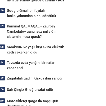
həm də sülhdə qələbə qazanıb - RƏY
Google Gmail ən faydalı
:40
funksiyalarından birini söndürür
Kriminal QALMAQAL - Zaurbəy
:09
Cambulatov qanunsuz pul yığımı
sistemini necə qurub?
Şəmkirdə 62 yaşlı kişi evinə elektrik
:38
xətti çəkərkən öldü
Tovuzda evdə yanğın: bir nəfər
:34
zəhərləndi
Zaqatalalı qadını Qaxda ilan sancdı
:22
Şair Çingiz Əlioğlu vəfat edib
:00
Motosikletçi qarğa ilə toqquşub
:49