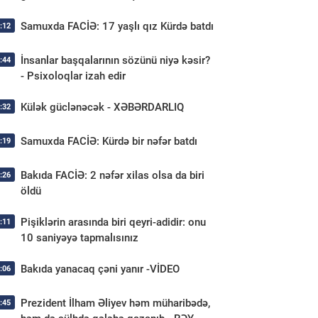
Samuxda FACİƏ: 17 yaşlı qız Kürdə batdı
:12
İnsanlar başqalarının sözünü niyə kəsir?
:44
- Psixoloqlar izah edir
Külək güclənəcək - XƏBƏRDARLIQ
:32
Samuxda FACİƏ: Kürdə bir nəfər batdı
:19
Bakıda FACİƏ: 2 nəfər xilas olsa da biri
:26
öldü
Pişiklərin arasında biri qeyri-adidir: onu
:11
10 saniyəyə tapmalısınız
Bakıda yanacaq çəni yanır -VİDEO
:06
Prezident İlham Əliyev həm müharibədə,
:45