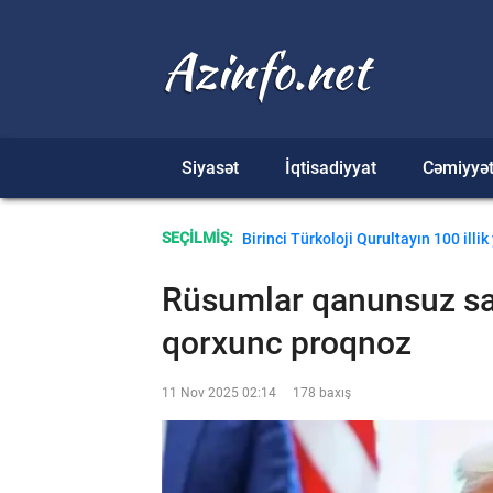
Siyasət
İqtisadiyyat
Cəmiyyə
Fərid Cəfərov: Türk dünyası alimlərin
SEÇİLMİŞ:
Birinci Türkoloji Qurultayın 100 illi
Rüsumlar qanunsuz sa
qorxunc proqnoz
11 Nov 2025 02:14
178 baxış