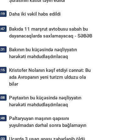
Şurasının katibi təyin edildi
Daha iki vəkil həbs edildi
:19
Bakıda 11 marşrut avtobusu sabah bu
:47
dayanacaqlarda saxlamayacaq - SƏBƏB
Bakının bu küçəsində nəqliyyatın
:31
hərəkəti məhdudlaşdırılacaq
Kristofer Nolanın kəşf etdiyi cənnət: Bu
:15
ada Avropanın yeni turizm ulduzu ola
bilər
Paytaxtın bu küçəsində nəqliyyatın
:08
hərəkəti məhdudlaşdırılacaq
Paltaryuyan maşının qapısını
:48
yuyulmadan dərhal sonra bağlamayın
Ucarda 3 uşaq anası zəhərlənib öldü
:33