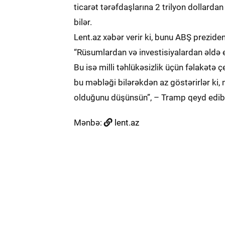
ticarət tərəfdaşlarına 2 trilyon dollard
bilər.
Lent.az xəbər verir ki, bunu ABŞ prezide
“Rüsumlardan və investisiyalardan əldə edi
Bu isə milli təhlükəsizlik üçün fəlakətə 
bu məbləği bilərəkdən az göstərirlər ki,
olduğunu düşünsün”, – Tramp qeyd edib
Mənbə:
lent.az