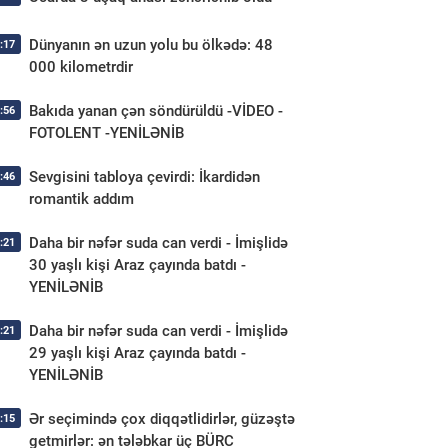
Dünyanın ən uzun yolu bu ölkədə: 48
:17
000 kilometrdir
Bakıda yanan çən söndürüldü -VİDEO -
:56
FOTOLENT -YENİLƏNİB
Sevgisini tabloya çevirdi: İkardidən
:46
romantik addım
Daha bir nəfər suda can verdi - İmişlidə
:21
30 yaşlı kişi Araz çayında batdı -
YENİLƏNİB
Daha bir nəfər suda can verdi - İmişlidə
:21
29 yaşlı kişi Araz çayında batdı -
YENİLƏNİB
Ər seçimində çox diqqətlidirlər, güzəştə
:15
getmirlər: ən tələbkar üç BÜRC