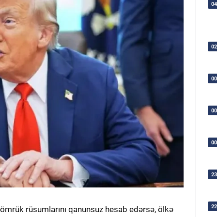
04
02
00
00
00
23
22
gömrük rüsumlarını qanunsuz hesab edərsə, ölkə