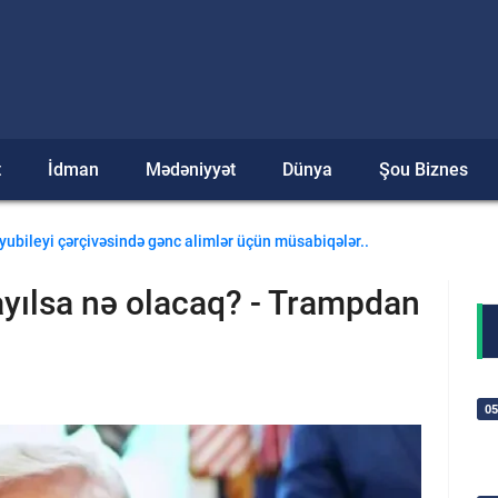
t
İdman
Mədəniyyət
Dünya
Şou Biznes
in koordinasiyalı fəaliyyəti vacibdir
k yubileyi çərçivəsində gənc alimlər üçün müsabiqələr..
yılsa nə olacaq? - Trampdan
05