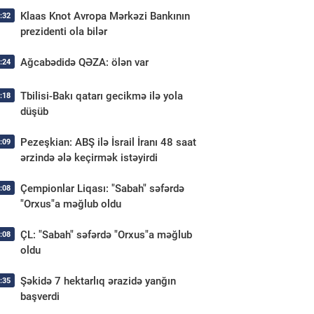
Klaas Knot Avropa Mərkəzi Bankının
:32
prezidenti ola bilər
Ağcabədidə QƏZA: ölən var
:24
Tbilisi-Bakı qatarı gecikmə ilə yola
:18
düşüb
Pezeşkian: ABŞ ilə İsrail İranı 48 saat
:09
ərzində ələ keçirmək istəyirdi
Çempionlar Liqası: "Sabah" səfərdə
:08
"Orxus"a məğlub oldu
ÇL: "Sabah" səfərdə "Orxus"a məğlub
:08
oldu
Şəkidə 7 hektarlıq ərazidə yanğın
:35
başverdi