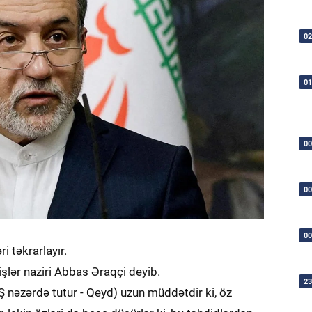
02
01
00
00
00
i təkrarlayır.
 işlər naziri Abbas Əraqçi deyib.
23
Ş nəzərdə tutur - Qeyd) uzun müddətdir ki, öz