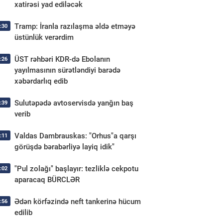
xatirəsi yad ediləcək
Tramp: İranla razılaşma əldə etməyə
:30
üstünlük verərdim
ÜST rəhbəri KDR-də Ebolanın
:26
yayılmasının sürətləndiyi barədə
xəbərdarlıq edib
Sulutəpədə avtoservisdə yanğın baş
:39
verib
Valdas Dambrauskas: "Orhus"a qarşı
:11
görüşdə bərabərliyə layiq idik"
"Pul zolağı" başlayır: tezliklə cekpotu
:02
aparacaq BÜRCLƏR
Ədən körfəzində neft tankerinə hücum
:56
edilib