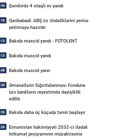
Şəmkirdə 4 otaqlı ev yandı
:34
Qəribabadi: ABŞ öz öhdəliklərini yerinə
:18
yetirməyə hazırdır
Bakıda məscid yandı - FOTOLENT
:13
Bakıda məscid yandı
:13
Bakıda məscid yanır
:48
Əmanətlərin Sığortalanması Fonduna
:39
üzv bankların reyestrində dəyişiklik
edilib
Bakıda daha üç küçədə təmir başlayır
:35
Ermənistan hakimiyyəti 2032-ci ilədək
:26
hökumət proqramının müzakirəsinə