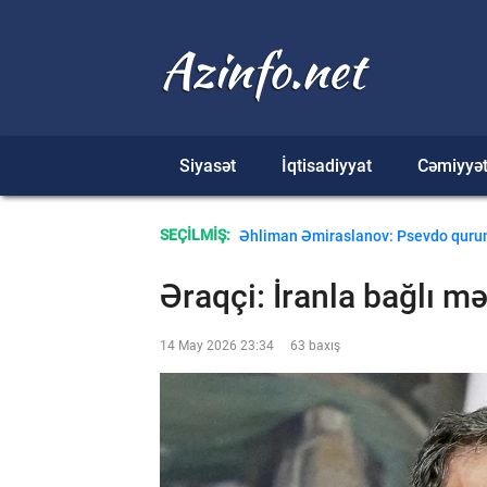
Siyasət
İqtisadiyyat
Cəmiyyə
NDU-nun rektoru Elbrus İsayev medi
SEÇİLMİŞ:
Əhliman Əmiraslanov: Psevdo quruml
Əraqçi: İranla bağlı mə
14 May 2026 23:34
63 baxış