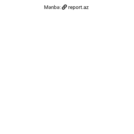
Mənbə:
report.az