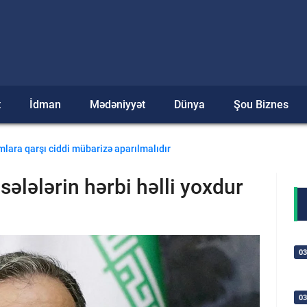
t
İdman
Mədəniyyət
Dünya
Şou Biznes
a nümayəndələri üçün brifinq keçirib
ara qarşı ciddi mübarizə aparılmalıdır
sələlərin hərbi həlli yoxdur
03
03