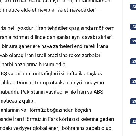
ar, lakin özləri də başa düşürlər ki, bu təhdidlərdən
23
ir nəticə əldə etməyiblər və etməyəcəklər", -
23
ərbi həlli yoxdur: "İran təhdidlər qarşısında möhkəm
ranla hörmət dilində danışanlar eyni cavabı alırlar".
23
l bir sıra şəhərlərə hava zərbələri endirərək İrana
ab olaraq İran İsrail ərazisinə raket zərbələri
23
Ş hərbi bazalarına hücum edib.
BŞ və onların müttəfiqləri iki həftəlik atəşkəs
23
v rəhbəri Donald Tramp atəşkəsi qeyri-müəyyən
badda Pakistanın vasitəçiliyi ilə İran və ABŞ
nəticəsiz qalıb.
23
imanlarının və Hörmüz boğazından keçidin
əsində İran Hörmüzün Fars körfəzi ölkələrinə gedən
22
ondakı vəziyyət qlobal enerji böhranına səbəb olub.