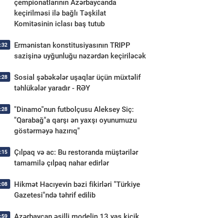
çempionatlarının Azərbaycanda
keçirilməsi ilə bağlı Təşkilat
Komitəsinin iclası baş tutub
Ermənistan konstitusiyasının TRIPP
:32
sazişinə uyğunluğu nəzərdən keçiriləcək
Sosial şəbəkələr uşaqlar üçün müxtəlif
:28
təhlükələr yaradır - RƏY
"Dinamo"nun futbolçusu Aleksey Siç:
:28
"Qarabağ"a qarşı ən yaxşı oyunumuzu
göstərməyə hazırıq"
Çılpaq və ac: Bu restoranda müştərilər
:15
tamamilə çılpaq nahar edirlər
Hikmət Hacıyevin bəzi fikirləri "Türkiye
:08
Gazetesi"ndə təhrif edilib
Azərbaycan əsilli modelin 13 yaş kiçik
:59