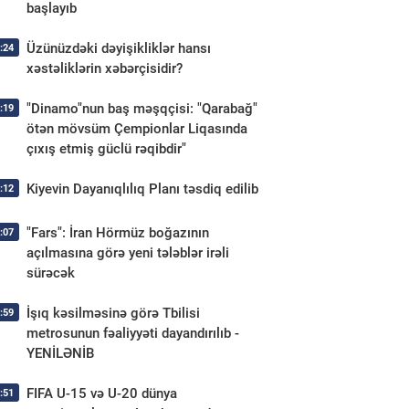
başlayıb
Üzünüzdəki dəyişikliklər hansı
:24
xəstəliklərin xəbərçisidir?
"Dinamo"nun baş məşqçisi: "Qarabağ"
:19
ötən mövsüm Çempionlar Liqasında
çıxış etmiş güclü rəqibdir"
Kiyevin Dayanıqlılıq Planı təsdiq edilib
:12
"Fars": İran Hörmüz boğazının
:07
açılmasına görə yeni tələblər irəli
sürəcək
İşıq kəsilməsinə görə Tbilisi
:59
metrosunun fəaliyyəti dayandırılıb -
YENİLƏNİB
FIFA U-15 və U-20 dünya
:51