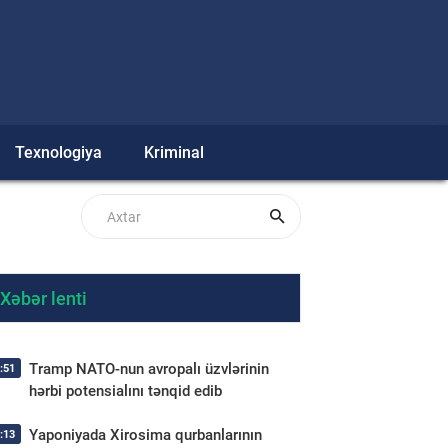
Texnologiya
Kriminal
Xəbər lenti
Tramp NATO-nun avropalı üzvlərinin
:51
hərbi potensialını tənqid edib
Yaponiyada Xirosima qurbanlarının
:13