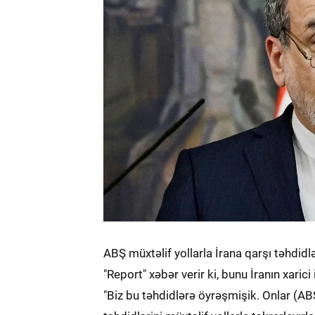
ABŞ müxtəlif yollarla İrana qarşı təhdidlər
"Report" xəbər verir ki, bunu İranın xarici
"Biz bu təhdidlərə öyrəşmişik. Onlar (AB