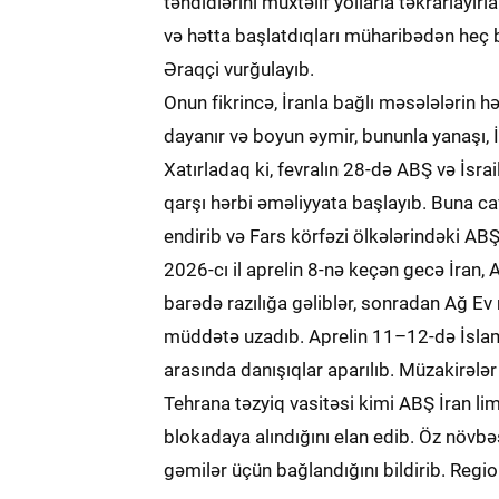
təhdidlərini müxtəlif yollarla təkrarlayırl
və hətta başlatdıqları müharibədən heç b
Əraqçi vurğulayıb.
Onun fikrincə, İranla bağlı məsələlərin h
dayanır və boyun əymir, bununla yanaşı, İ
Xatırladaq ki, fevralın 28-də ABŞ və İsrai
qarşı hərbi əməliyyata başlayıb. Buna cav
endirib və Fars körfəzi ölkələrindəki AB
2026-cı il aprelin 8-nə keçən gecə İran, A
barədə razılığa gəliblər, sonradan Ağ E
müddətə uzadıb. Aprelin 11–12-də İslama
arasında danışıqlar aparılıb. Müzakirələr 
Tehrana təzyiq vasitəsi kimi ABŞ İran l
blokadaya alındığını elan edib. Öz növb
gəmilər üçün bağlandığını bildirib. Regi