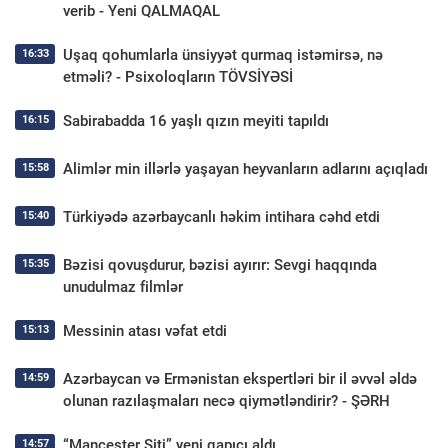
verib - Yeni QALMAQAL
Uşaq qohumlarla ünsiyyət qurmaq istəmirsə, nə
16:33
etməli? - Psixoloqların TÖVSİYƏSİ
Sabirabadda 16 yaşlı qızın meyiti tapıldı
16:15
Alimlər min illərlə yaşayan heyvanların adlarını açıqladı
15:58
Türkiyədə azərbaycanlı həkim intihara cəhd etdi
15:40
Bəzisi qovuşdurur, bəzisi ayırır: Sevgi haqqında
15:35
unudulmaz filmlər
Messinin atası vəfat etdi
15:13
Azərbaycan və Ermənistan ekspertləri bir il əvvəl əldə
14:59
olunan razılaşmaları necə qiymətləndirir? - ŞƏRH
“Mançester Siti” yeni qapıçı aldı
14:57