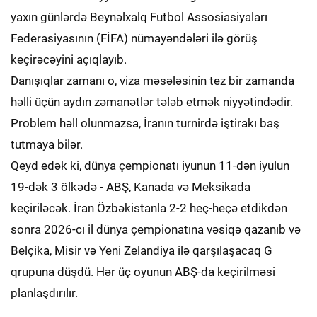
yaxın günlərdə Beynəlxalq Futbol Assosiasiyaları
Federasiyasının (FİFA) nümayəndələri ilə görüş
keçirəcəyini açıqlayıb.
Danışıqlar zamanı o, viza məsələsinin tez bir zamanda
həlli üçün aydın zəmanətlər tələb etmək niyyətindədir.
Problem həll olunmazsa, İranın turnirdə iştirakı baş
tutmaya bilər.
Qeyd edək ki, dünya çempionatı iyunun 11-dən iyulun
19-dək 3 ölkədə - ABŞ, Kanada və Meksikada
keçiriləcək. İran Özbəkistanla 2-2 heç-heçə etdikdən
sonra 2026-cı il dünya çempionatına vəsiqə qazanıb və
Belçika, Misir və Yeni Zelandiya ilə qarşılaşacaq G
qrupuna düşdü. Hər üç oyunun ABŞ-da keçirilməsi
planlaşdırılır.