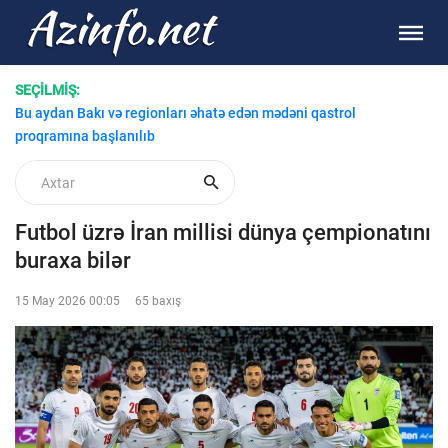
SEÇİLMİŞ:
Bu aydan Bakı və regionları əhatə edən mədəni qastrol
proqramına başlanılıb
Futbol üzrə İran millisi dünya çempionatını
buraxa bilər
15 May 2026 00:05
65 baxış