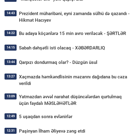
Prezident müharibəni, eyni zamanda sülhü də qazandı -
14:43
Hikmət Hacıyev
Bu adaya köçənlərə 15 min avro veriləcək - ŞƏRTLƏR
14:22
Sabah dəhşətli isti olacaq - XƏBƏRDARLIQ
14:15
Qarpızı dondurmaq olar? - Düzgün üsul
13:44
Xaçmazda həmkəndlisinin məzarını dağıdana bu cəza
13:27
verildi
Yatmazdan əvvəl narahat düşüncələrdən qurtulmaq
13:09
üçün faydalı MƏSLƏHƏTLƏR
5 uşaqdan sonra evlənirlər
12:49
Paşinyan İlham Əliyevə zəng etdi
12:31