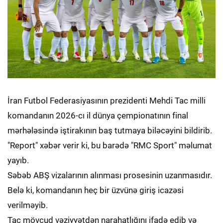
İran Futbol Federasiyasının prezidenti Mehdi Tac milli
komandanın 2026-cı il dünya çempionatının final
mərhələsində iştirakının baş tutmaya biləcəyini bildirib.
"Report" xəbər verir ki, bu barədə "RMC Sport" məlumat
yayıb.
Səbəb ABŞ vizalarının alınması prosesinin uzanmasıdır.
Belə ki, komandanın heç bir üzvünə giriş icazəsi
verilməyib.
Tac mövcud vəziyyətdən narahatlığını ifadə edib və