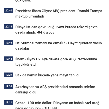
çox çəkib
Prezident İlham Əliyev ABŞ prezidenti Donald Trampa
20:40
məktub ünvanladı
Dünya istidən qovrulduğu vaxt burada rekord şaxta
20:15
qeydə alındı: -84 dərəcə
İsti vurması zamanı nə etməli? - Həyat qurtaran vacib
19:46
qaydalar
İlham Əliyev G20-yə dəvətə görə ABŞ Prezidentinə
19:44
təşəkkür etdi
Bakıda həmin küçədə yenə meyit tapıldı
19:29
Azərbaycan və ABŞ prezidentləri arasında telefon
19:26
danışığı oldu
Gecəsi 100 min dollar: Dünyanın ən bahalı otel otağı
19:11
necə görünür? - FOTOLENT