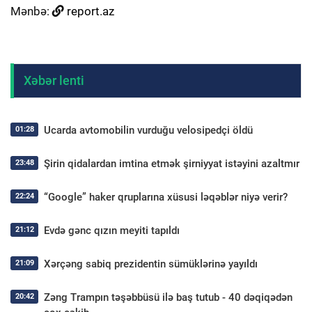
Mənbə:
report.az
Xəbər lenti
Ucarda avtomobilin vurduğu velosipedçi öldü
01:28
Şirin qidalardan imtina etmək şirniyyat istəyini azaltmır
23:48
“Google” haker qruplarına xüsusi ləqəblər niyə verir?
22:24
Evdə gənc qızın meyiti tapıldı
21:12
Xərçəng sabiq prezidentin sümüklərinə yayıldı
21:09
Zəng Trampın təşəbbüsü ilə baş tutub - 40 dəqiqədən
20:42