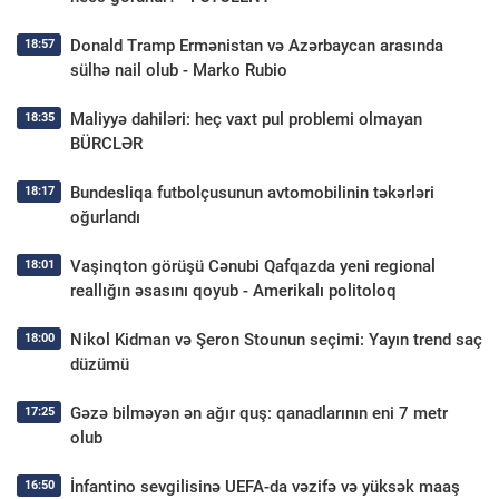
Donald Tramp Ermənistan və Azərbaycan arasında
18:57
sülhə nail olub - Marko Rubio
Maliyyə dahiləri: heç vaxt pul problemi olmayan
18:35
BÜRCLƏR
Bundesliqa futbolçusunun avtomobilinin təkərləri
18:17
oğurlandı
Vaşinqton görüşü Cənubi Qafqazda yeni regional
18:01
reallığın əsasını qoyub - Amerikalı politoloq
Nikol Kidman və Şeron Stounun seçimi: Yayın trend saç
18:00
düzümü
Gəzə bilməyən ən ağır quş: qanadlarının eni 7 metr
17:25
olub
İnfantino sevgilisinə UEFA-da vəzifə və yüksək maaş
16:50