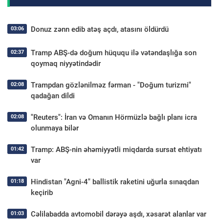
Donuz zənn edib atəş açdı, atasını öldürdü
03:06
Tramp ABŞ-də doğum hüququ ilə vətəndaşlığa son
02:37
qoymaq niyyətindədir
Trampdan gözlənilməz fərman - "Doğum turizmi"
02:08
qadağan dildi
"Reuters": İran və Omanın Hörmüzlə bağlı planı icra
02:08
olunmaya bilər
Tramp: ABŞ-nin əhəmiyyətli miqdarda sursat ehtiyatı
01:42
var
Hindistan "Agni-4" ballistik raketini uğurla sınaqdan
01:18
keçirib
Cəlilabadda avtomobil dərəyə aşdı, xəsarət alanlar var
01:03