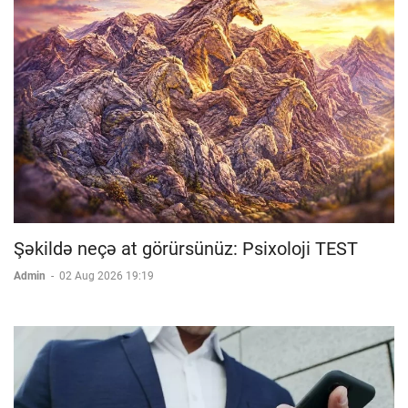
Şəkildə neçə at görürsünüz: Psixoloji TEST
Admin
-
02 Aug 2026 19:19