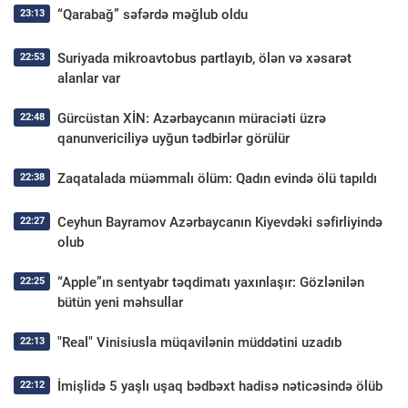
“Qarabağ” səfərdə məğlub oldu
23:13
Suriyada mikroavtobus partlayıb, ölən və xəsarət
22:53
alanlar var
Gürcüstan XİN: Azərbaycanın müraciəti üzrə
22:48
qanunvericiliyə uyğun tədbirlər görülür
Zaqatalada müəmmalı ölüm: Qadın evində ölü tapıldı
22:38
Ceyhun Bayramov Azərbaycanın Kiyevdəki səfirliyində
22:27
olub
“Apple”ın sentyabr təqdimatı yaxınlaşır: Gözlənilən
22:25
bütün yeni məhsullar
"Real" Vinisiusla müqavilənin müddətini uzadıb
22:13
İmişlidə 5 yaşlı uşaq bədbəxt hadisə nəticəsində ölüb
22:12