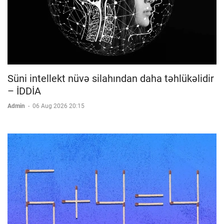
Süni intellekt nüvə silahından daha təhlükəlidir
– İDDİA
Admin
-
06 Aug 2026 20:15