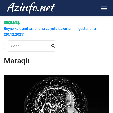
SEÇİLMİŞ:
Beynəlxalq əmtəə, fond və valyuta bazarlarının göstəriciləri
(20.12.2025)
Maraqlı