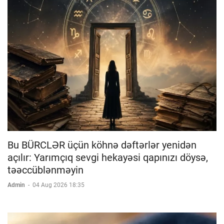
Bu BÜRCLƏR üçün köhnə dəftərlər yenidən
açılır: Yarımçıq sevgi hekayəsi qapınızı döysə,
təəccüblənməyin
Admin
-
04 Aug 2026 18:35