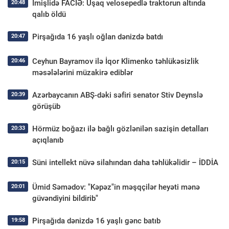
İmişlidə FACİƏ: Uşaq velosepedlə traktorun altında
20:48
qalıb öldü
Pirşağıda 16 yaşlı oğlan dənizdə batdı
20:47
Ceyhun Bayramov ilə İqor Klimenko təhlükəsizlik
20:46
məsələlərini müzakirə ediblər
Azərbaycanın ABŞ-dəki səfiri senator Stiv Deynslə
20:39
görüşüb
Hörmüz boğazı ilə bağlı gözlənilən sazişin detalları
20:33
açıqlanıb
Süni intellekt nüvə silahından daha təhlükəlidir – İDDİA
20:15
Ümid Səmədov: "Kəpəz"in məşqçilər heyəti mənə
20:01
güvəndiyini bildirib"
Pirşağıda dənizdə 16 yaşlı gənc batıb
19:58