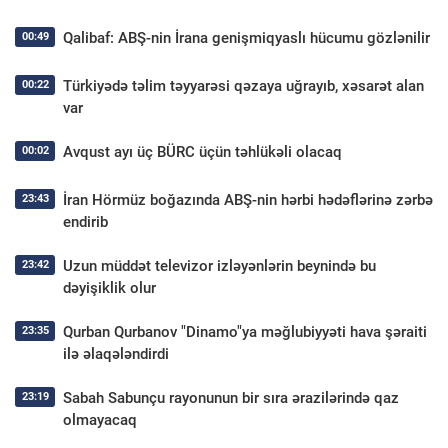
Qalibaf: ABŞ-nin İrana genişmiqyaslı hücumu gözlənilir
00:49
Türkiyədə təlim təyyarəsi qəzaya uğrayıb, xəsarət alan
00:22
var
Avqust ayı üç BÜRC üçün təhlükəli olacaq
00:02
İran Hörmüz boğazında ABŞ-nin hərbi hədəflərinə zərbə
23:43
endirib
Uzun müddət televizor izləyənlərin beynində bu
23:42
dəyişiklik olur
Qurban Qurbanov "Dinamo"ya məğlubiyyəti hava şəraiti
23:35
ilə əlaqələndirdi
Sabah Sabunçu rayonunun bir sıra ərazilərində qaz
23:19
olmayacaq