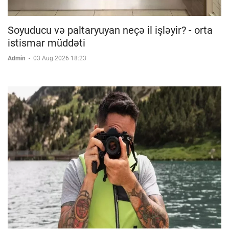
Soyuducu və paltaryuyan neçə il işləyir? - orta
istismar müddəti
Admin
-
03 Aug 2026 18:23