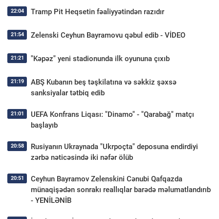
Tramp Pit Heqsetin fəaliyyətindən razıdır
22:04
Zelenski Ceyhun Bayramovu qəbul edib - VİDEO
21:54
"Kəpəz" yeni stadionunda ilk oyununa çıxıb
21:21
ABŞ Kubanın beş təşkilatına və səkkiz şəxsə
21:19
sanksiyalar tətbiq edib
UEFA Konfrans Liqası: "Dinamo" - "Qarabağ" matçı
21:01
başlayıb
Rusiyanın Ukraynada "Ukrpoçta" deposuna endirdiyi
20:58
zərbə nəticəsində iki nəfər ölüb
Ceyhun Bayramov Zelenskini Cənubi Qafqazda
20:51
münaqişədən sonrakı reallıqlar barədə məlumatlandırıb
- YENİLƏNİB