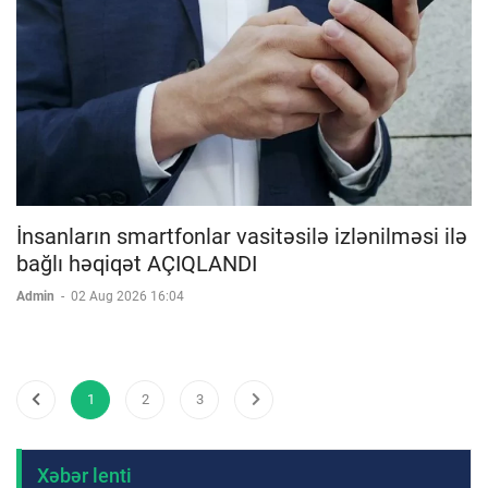
İnsanların smartfonlar vasitəsilə izlənilməsi ilə
bağlı həqiqət AÇIQLANDI
Admin
-
02 Aug 2026 16:04
1
2
3
Xəbər lenti