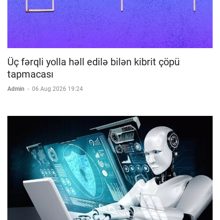
Üç fərqli yolla həll edilə bilən kibrit çöpü
tapmacası
Admin
-
06 Aug 2026 19:24