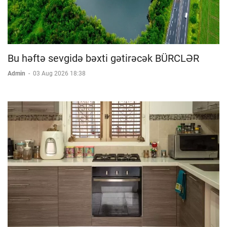
Bu həftə sevgidə bəxti gətirəcək BÜRCLƏR
Admin
-
03 Aug 2026 18:38