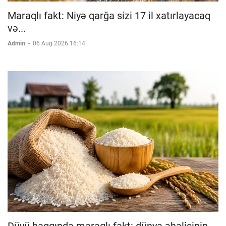
Maraqlı fakt: Niyə qarğa sizi 17 il xatırlayacaq
və...
Admin
-
06 Aug 2026 16:14
Düyü haqqında maraqlı fakt: dünya əhalisinin