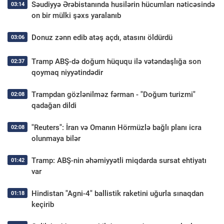
Səudiyyə Ərəbistanında husilərin hücumları nəticəsində
03:14
on bir mülki şəxs yaralanıb
Donuz zənn edib atəş açdı, atasını öldürdü
03:06
Tramp ABŞ-də doğum hüququ ilə vətəndaşlığa son
02:37
qoymaq niyyətindədir
Trampdan gözlənilməz fərman - "Doğum turizmi"
02:08
qadağan dildi
"Reuters": İran və Omanın Hörmüzlə bağlı planı icra
02:08
olunmaya bilər
Tramp: ABŞ-nin əhəmiyyətli miqdarda sursat ehtiyatı
01:42
var
Hindistan "Agni-4" ballistik raketini uğurla sınaqdan
01:18
keçirib