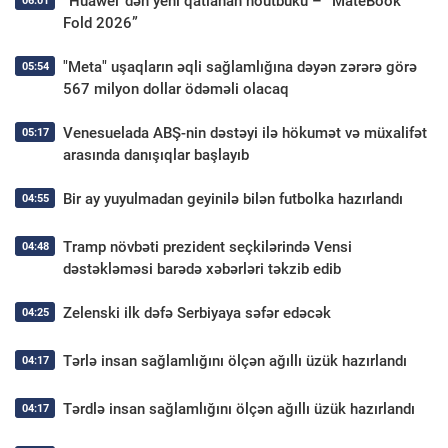
“Huawei”dən yeni qatlanan noutbuku – “MateBook
06:01
Fold 2026”
"Meta" uşaqların əqli sağlamlığına dəyən zərərə görə
05:54
567 milyon dollar ödəməli olacaq
Venesuelada ABŞ-nin dəstəyi ilə hökumət və müxalifət
05:17
arasında danışıqlar başlayıb
Bir ay yuyulmadan geyinilə bilən futbolka hazırlandı
04:55
Tramp növbəti prezident seçkilərində Vensi
04:48
dəstəkləməsi barədə xəbərləri təkzib edib
Zelenski ilk dəfə Serbiyaya səfər edəcək
04:25
Tərlə insan sağlamlığını ölçən ağıllı üzük hazırlandı
04:17
Tərdlə insan sağlamlığını ölçən ağıllı üzük hazırlandı
04:17