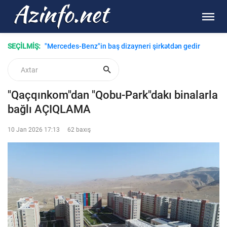
SEÇİLMİŞ:
"Mercedes-Benz"in baş dizayneri şirkətdən gedir
"Qaçqınkom"dan "Qobu-Park"dakı binalarla
bağlı AÇIQLAMA
10 Jan 2026 17:13
62 baxış