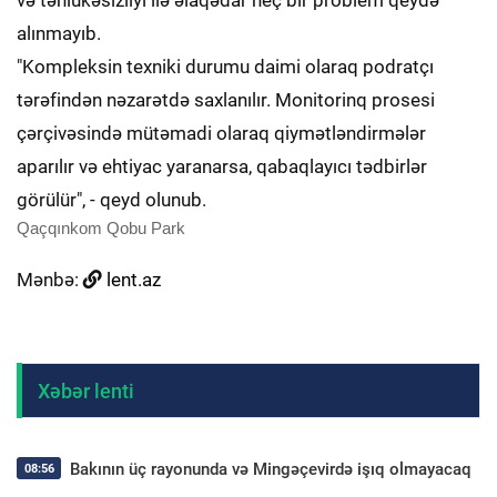
və təhlükəsizliyi ilə əlaqədar heç bir problem qeydə
alınmayıb.
"Kompleksin texniki durumu daimi olaraq podratçı
tərəfindən nəzarətdə saxlanılır. Monitorinq prosesi
çərçivəsində mütəmadi olaraq qiymətləndirmələr
aparılır və ehtiyac yaranarsa, qabaqlayıcı tədbirlər
görülür", - qeyd olunub.
Qaçqınkom Qobu Park
Mənbə:
lent.az
Xəbər lenti
Bakının üç rayonunda və Mingəçevirdə işıq olmayacaq
08:56