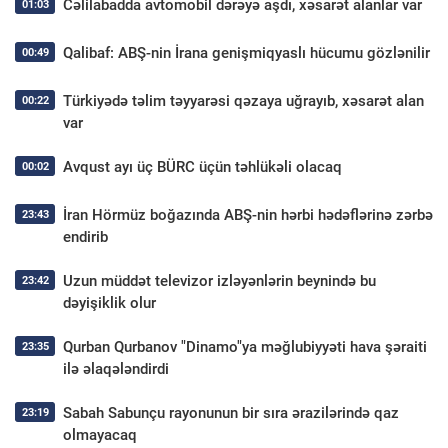
Cəlilabadda avtomobil dərəyə aşdı, xəsarət alanlar var
01:03
Qalibaf: ABŞ-nin İrana genişmiqyaslı hücumu gözlənilir
00:49
Türkiyədə təlim təyyarəsi qəzaya uğrayıb, xəsarət alan
00:22
var
Avqust ayı üç BÜRC üçün təhlükəli olacaq
00:02
İran Hörmüz boğazında ABŞ-nin hərbi hədəflərinə zərbə
23:43
endirib
Uzun müddət televizor izləyənlərin beynində bu
23:42
dəyişiklik olur
Qurban Qurbanov "Dinamo"ya məğlubiyyəti hava şəraiti
23:35
ilə əlaqələndirdi
Sabah Sabunçu rayonunun bir sıra ərazilərində qaz
23:19
olmayacaq