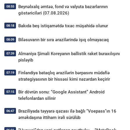
Beynəlxalq əmtəə, fond və valyuta bazarlarının
08:55
göstəriciləri (07.08.2026)
Bakıda beş istiqamətdə tıxac müşahidə olunur
08:18
Biləsuvarın bir sıra ərazilərində işıq olmayacaq
08:09
Almaniya Şimali Koreyanın ballistik raket buraxılışını
07:39
pisləyib
Finlandiya bataqlıq ərazilərin bərpasını müdafiə
07:19
strategiyasının bir hissəsi kimi nəzərdən keçirir
Bir dövrün sonu: “Google Assistant” Android
07:15
telefonlardan silinir
Braziliyada təyyarə qəzası ilə bağlı "Voepass"ın 16
06:47
əməkdaşına ittiham irəli sürülüb