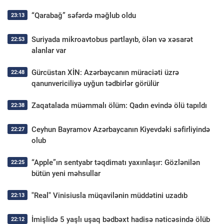
“Qarabağ” səfərdə məğlub oldu
23:13
Suriyada mikroavtobus partlayıb, ölən və xəsarət
22:53
alanlar var
Gürcüstan XİN: Azərbaycanın müraciəti üzrə
22:48
qanunvericiliyə uyğun tədbirlər görülür
Zaqatalada müəmmalı ölüm: Qadın evində ölü tapıldı
22:38
Ceyhun Bayramov Azərbaycanın Kiyevdəki səfirliyində
22:27
olub
“Apple”ın sentyabr təqdimatı yaxınlaşır: Gözlənilən
22:25
bütün yeni məhsullar
"Real" Vinisiusla müqavilənin müddətini uzadıb
22:13
İmişlidə 5 yaşlı uşaq bədbəxt hadisə nəticəsində ölüb
22:12