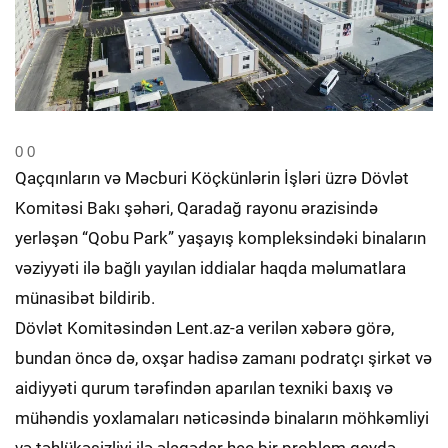
0
0
Qaçqınların və Məcburi Köçkünlərin İşləri üzrə Dövlət
Komitəsi Bakı şəhəri, Qaradağ rayonu ərazisində
yerləşən “Qobu Park” yaşayış kompleksindəki binaların
vəziyyəti ilə bağlı yayılan iddialar haqda məlumatlara
münasibət bildirib.
Dövlət Komitəsindən Lent.az-a verilən xəbərə görə,
bundan öncə də, oxşar hadisə zamanı podratçı şirkət və
aidiyyəti qurum tərəfindən aparılan texniki baxış və
mühəndis yoxlamaları nəticəsində binaların möhkəmliyi