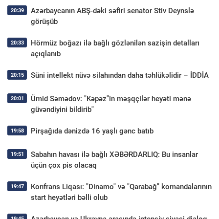
Azərbaycanın ABŞ-dəki səfiri senator Stiv Deynslə
20:39
görüşüb
Hörmüz boğazı ilə bağlı gözlənilən sazişin detalları
20:33
açıqlanıb
Süni intellekt nüvə silahından daha təhlükəlidir – İDDİA
20:15
Ümid Səmədov: "Kəpəz"in məşqçilər heyəti mənə
20:01
güvəndiyini bildirib"
Pirşağıda dənizdə 16 yaşlı gənc batıb
19:58
Sabahın havası ilə bağlı XƏBƏRDARLIQ: Bu insanlar
19:51
üçün çox pis olacaq
Konfrans Liqası: "Dinamo" və "Qarabağ" komandalarının
19:47
start heyətləri bəlli olub
19:45