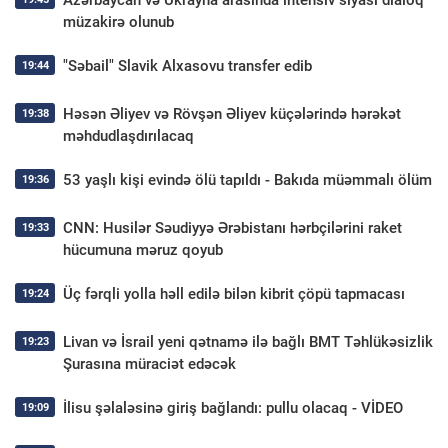
Azərbaycan və Ukrayna arasında intensiv siyasi dialoq
müzakirə olunub
"Səbail" Slavik Alxasovu transfer edib
19:44
Həsən Əliyev və Rövşən Əliyev küçələrində hərəkət
19:38
məhdudlaşdırılacaq
53 yaşlı kişi evində ölü tapıldı - Bakıda müəmmalı ölüm
19:36
CNN: Husilər Səudiyyə Ərəbistanı hərbçilərini raket
19:33
hücumuna məruz qoyub
Üç fərqli yolla həll edilə bilən kibrit çöpü tapmacası
19:24
Livan və İsrail yeni qətnamə ilə bağlı BMT Təhlükəsizlik
19:23
Şurasına müraciət edəcək
İlisu şəlaləsinə giriş bağlandı: pullu olacaq - VİDEO
19:09