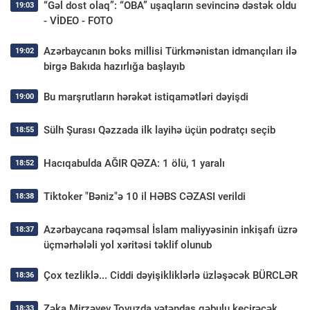
“Gəl dost olaq”: “OBA” uşaqların sevincinə dəstək oldu
19:03
- VİDEO - FOTO
Azərbaycanın boks millisi Türkmənistan idmançıları ilə
19:02
birgə Bakıda hazırlığa başlayıb
Bu marşrutların hərəkət istiqamətləri dəyişdi
19:00
Sülh Şurası Qəzzada ilk layihə üçün podratçı seçib
18:55
Hacıqabulda AĞIR QƏZA: 1 ölü, 1 yaralı
18:52
Tiktoker "Bəniz"ə 10 il HƏBS CƏZASI verildi
18:38
Azərbaycana rəqəmsal İslam maliyyəsinin inkişafı üzrə
18:37
üçmərhələli yol xəritəsi təklif olunub
Çox tezliklə... Ciddi dəyişikliklərlə üzləşəcək BÜRCLƏR
18:36
Zəka Mirzəyev Tovuzda vətəndaş qəbulu keçirəcək
18:33