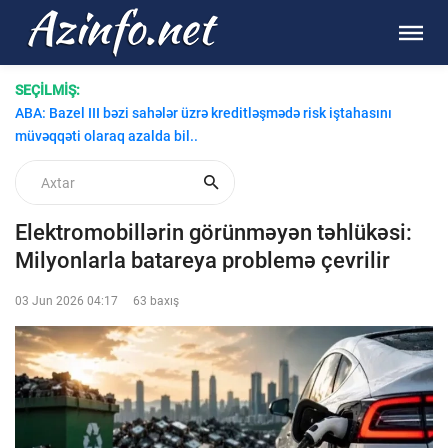
SEÇİLMİŞ:
ABA: Bazel III bəzi sahələr üzrə kreditləşmədə risk iştahasını
müvəqqəti olaraq azalda bil..
Elektromobillərin görünməyən təhlükəsi:
Milyonlarla batareya problemə çevrilir
03 Jun 2026 04:17
63 baxış