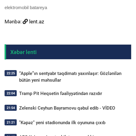
elektromobil batareya
Mənbə:
lent.az
Xəbər lenti
“Apple”ın sentyabr təqdimatı yaxınlaşır: Gözlənilən
22:25
bütün yeni məhsullar
Tramp Pit Heqsetin fəaliyyətindən razıdır
22:04
Zelenski Ceyhun Bayramovu qəbul edib - VİDEO
21:54
"Kəpəz" yeni stadionunda ilk oyununa çıxıb
21:21