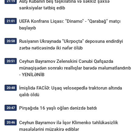
ABŞ Kubanın beş təşkilatına və səkkiz şəxsə
21:19
sanksiyalar tətbiq edib
UEFA Konfrans Liqası: "Dinamo" - "Qarabağ" matçı
21:01
başlayıb
Rusiyanın Ukraynada "Ukrpoçta" deposuna endirdiyi
20:58
zərbə nəticəsində iki nəfər ölüb
Ceyhun Bayramov Zelenskini Cənubi Qafqazda
20:51
münaqişədən sonrakı reallıqlar barədə məlumatlandırıb
- YENİLƏNİB
İmişlidə FACİƏ: Uşaq velosepedlə traktorun altında
20:48
qalıb öldü
Pirşağıda 16 yaşlı oğlan dənizdə batdı
20:47
Ceyhun Bayramov ilə İqor Klimenko təhlükəsizlik
20:46
məsələlərini müzakirə ediblər