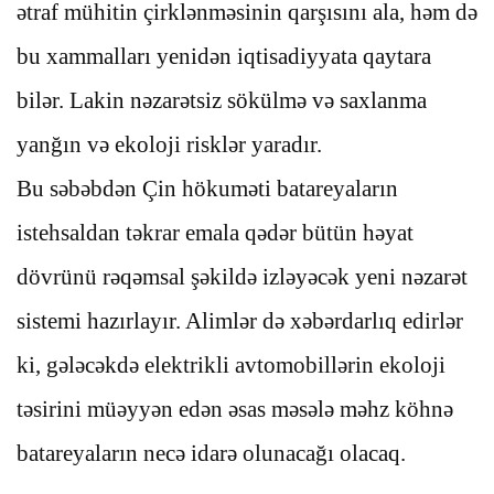
ətraf mühitin çirklənməsinin qarşısını ala, həm də
bu xammalları yenidən iqtisadiyyata qaytara
bilər. Lakin nəzarətsiz sökülmə və saxlanma
yanğın və ekoloji risklər yaradır.
Bu səbəbdən Çin hökuməti batareyaların
istehsaldan təkrar emala qədər bütün həyat
dövrünü rəqəmsal şəkildə izləyəcək yeni nəzarət
sistemi hazırlayır. Alimlər də xəbərdarlıq edirlər
ki, gələcəkdə elektrikli avtomobillərin ekoloji
təsirini müəyyən edən əsas məsələ məhz köhnə
batareyaların necə idarə olunacağı olacaq.