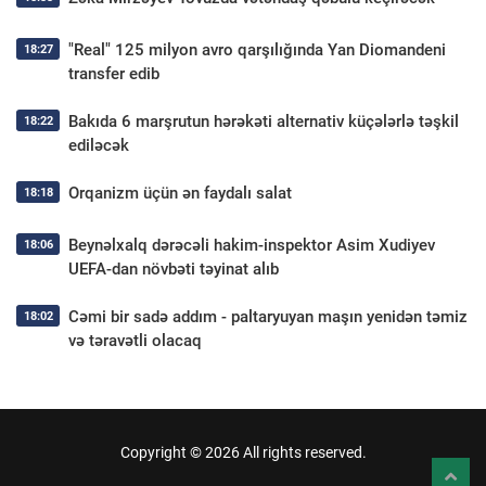
"Real" 125 milyon avro qarşılığında Yan Diomandeni
18:27
transfer edib
Bakıda 6 marşrutun hərəkəti alternativ küçələrlə təşkil
18:22
ediləcək
Orqanizm üçün ən faydalı salat
18:18
Beynəlxalq dərəcəli hakim-inspektor Asim Xudiyev
18:06
UEFA-dan növbəti təyinat alıb
Cəmi bir sadə addım - paltaryuyan maşın yenidən təmiz
18:02
və təravətli olacaq
Copyright © 2026 All rights reserved.