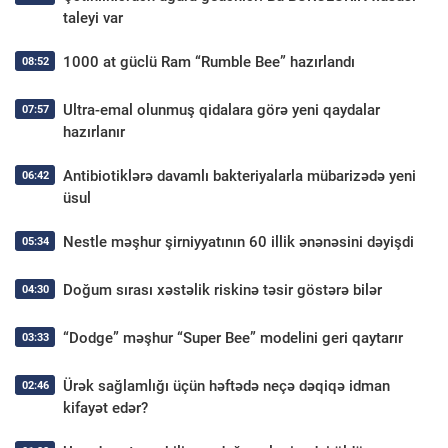
taleyi var
1000 at güclü Ram “Rumble Bee” hazırlandı
08:52
Ultra-emal olunmuş qidalara görə yeni qaydalar
07:57
hazırlanır
Antibiotiklərə davamlı bakteriyalarla mübarizədə yeni
06:42
üsul
Nestle məşhur şirniyyatının 60 illik ənənəsini dəyişdi
05:34
Doğum sırası xəstəlik riskinə təsir göstərə bilər
04:30
“Dodge” məşhur “Super Bee” modelini geri qaytarır
03:33
Ürək sağlamlığı üçün həftədə neçə dəqiqə idman
02:46
kifayət edər?