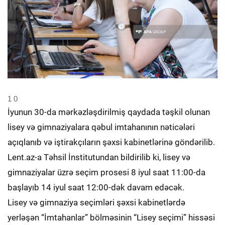
1
0
İyunun 30-da mərkəzləşdirilmiş qaydada təşkil olunan
lisey və gimnaziyalara qəbul imtahanının nəticələri
açıqlanıb və iştirakçıların şəxsi kabinetlərinə göndərilib.
Lent.az-a Təhsil İnstitutundan bildirilib ki, lisey və
gimnaziyalar üzrə seçim prosesi 8 iyul saat 11:00-da
başlayıb 14 iyul saat 12:00-dək davam edəcək.
Lisey və gimnaziya seçimləri şəxsi kabinetlərdə
yerləşən “İmtahanlar” bölməsinin “Lisey seçimi” hissəsi