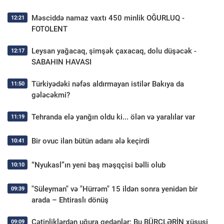
Məsciddə namaz vaxtı 450 minlik OĞURLUQ -
12:21
FOTOLENT
Leysan yağacaq, şimşək çaxacaq, dolu düşəcək -
12:17
SABAHIN HAVASI
Türkiyədəki nəfəs aldırmayan istilər Bakıya da
11:50
gələcəkmi?
Tehranda elə yanğın oldu ki... ölən və yaralılar var
11:19
Bir ovuc ilan bütün adanı ələ keçirdi
10:41
“Nyukasl”ın yeni baş məşqçisi bəlli olub
10:10
"Süleyman" və "Hürrəm" 15 ildən sonra yenidən bir
09:39
arada – Ehtiraslı dönüş
Çətinliklərdən uğura gedənlər: Bu BÜRCLƏRİN xüsusi
09:09