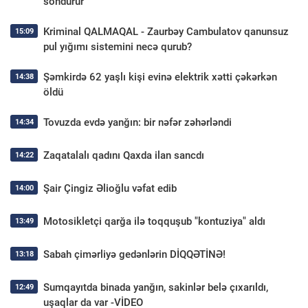
söndürür
Kriminal QALMAQAL - Zaurbəy Cambulatov qanunsuz
15:09
pul yığımı sistemini necə qurub?
Şəmkirdə 62 yaşlı kişi evinə elektrik xətti çəkərkən
14:38
öldü
Tovuzda evdə yanğın: bir nəfər zəhərləndi
14:34
Zaqatalalı qadını Qaxda ilan sancdı
14:22
Şair Çingiz Əlioğlu vəfat edib
14:00
Motosikletçi qarğa ilə toqquşub "kontuziya" aldı
13:49
Sabah çimərliyə gedənlərin DİQQƏTİNƏ!
13:18
Sumqayıtda binada yanğın, sakinlər belə çıxarıldı,
12:49
uşaqlar da var -VİDEO