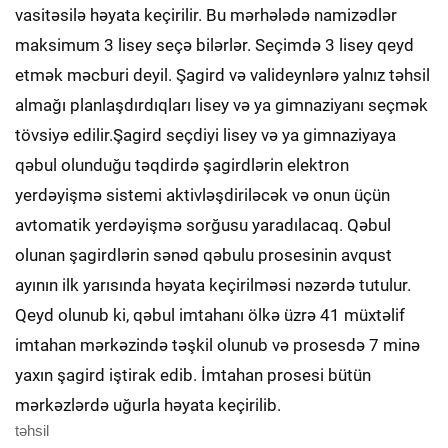
vasitəsilə həyata keçirilir. Bu mərhələdə namizədlər
maksimum 3 lisey seçə bilərlər. Seçimdə 3 lisey qeyd
etmək məcburi deyil. Şagird və valideynlərə yalnız təhsil
almağı planlaşdırdıqları lisey və ya gimnaziyanı seçmək
tövsiyə edilir.Şagird seçdiyi lisey və ya gimnaziyaya
qəbul olunduğu təqdirdə şagirdlərin elektron
yerdəyişmə sistemi aktivləşdiriləcək və onun üçün
avtomatik yerdəyişmə sorğusu yaradılacaq. Qəbul
olunan şagirdlərin sənəd qəbulu prosesinin avqust
ayının ilk yarısında həyata keçirilməsi nəzərdə tutulur.
Qeyd olunub ki, qəbul imtahanı ölkə üzrə 41 müxtəlif
imtahan mərkəzində təşkil olunub və prosesdə 7 minə
yaxın şagird iştirak edib. İmtahan prosesi bütün
mərkəzlərdə uğurla həyata keçirilib.
təhsil