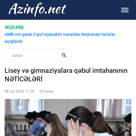
SEÇİLMİŞ:
AMB-nin gələn il pul siyasətini nəzərdən keçirəcəyi tarixlər
açıqlanıb
Lisey və gimnaziyalara qəbul imtahanının
NƏTİCƏLƏRİ
08 Jul 2026 11:55
43 baxış