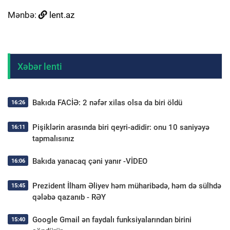
Mənbə:
lent.az
Xəbər lenti
Bakıda FACİƏ: 2 nəfər xilas olsa da biri öldü
16:26
Pişiklərin arasında biri qeyri-adidir: onu 10 saniyəyə
16:11
tapmalısınız
Bakıda yanacaq çəni yanır -VİDEO
16:06
Prezident İlham Əliyev həm müharibədə, həm də sülhdə
15:45
qələbə qazanıb - RƏY
Google Gmail ən faydalı funksiyalarından birini
15:40