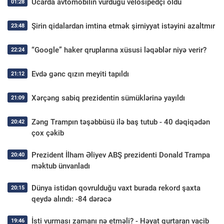
Ucarda avtomobilin vurduğu velosipedçi öldü
01:28
Şirin qidalardan imtina etmək şirniyyat istəyini azaltmır
23:48
“Google” haker qruplarına xüsusi ləqəblər niyə verir?
22:24
Evdə gənc qızın meyiti tapıldı
21:12
Xərçəng sabiq prezidentin sümüklərinə yayıldı
21:09
Zəng Trampın təşəbbüsü ilə baş tutub - 40 dəqiqədən
20:42
çox çəkib
Prezident İlham Əliyev ABŞ prezidenti Donald Trampa
20:40
məktub ünvanladı
Dünya istidən qovrulduğu vaxt burada rekord şaxta
20:15
qeydə alındı: -84 dərəcə
İsti vurması zamanı nə etməli? - Həyat qurtaran vacib
19:46