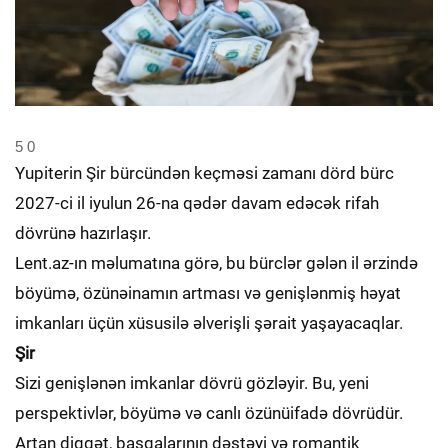
5
0
Yupiterin Şir bürcündən keçməsi zamanı dörd bürc
2027-ci il iyulun 26-na qədər davam edəcək rifah
dövrünə hazırlaşır.
Lent.az-ın məlumatına görə, bu bürclər gələn il ərzində
böyümə, özünəinamın artması və genişlənmiş həyat
imkanları üçün xüsusilə əlverişli şərait yaşayacaqlar.
Şir
Sizi genişlənən imkanlar dövrü gözləyir. Bu, yeni
perspektivlər, böyümə və canlı özünüifadə dövrüdür.
Artan diqqət, başqalarının dəstəyi və romantik