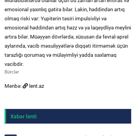
Münasibətlərdə olanlar üçün bu zaman artan ehtiras və
emosional yaxınlıq gətirə bilər. Lakin, həddindən artıq
olmaq riski var: Yupiterin təsiri impulsivliyi və
emosional həddindən artıq həzz və ya laqeydliyə meylini
artıra bilər. Müəyyən dövrlərdə, xüsusən də fevral-aprel
aylarında, vacib məsuliyyətlərə diqqəti itirməmək üçün
tarazlığı qorumaq və mülayimliyi yadda saxlamaq
vacibdir.
Bürclər
Mənbə:
lent.az
Xəbər lenti