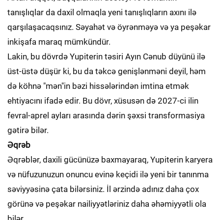
tanışlıqlar da daxil olmaqla yeni tanışlıqların axını ilə
qarşılaşacaqsınız. Səyahət və öyrənməyə və ya peşəkar
inkişafa maraq mümkündür.
Lakin, bu dövrdə Yupiterin təsiri Ayın Cənub düyünü ilə
üst-üstə düşür ki, bu da təkcə genişlənməni deyil, həm
də köhnə "mən"in bəzi hissələrindən imtina etmək
ehtiyacını ifadə edir. Bu dövr, xüsusən də 2027-ci ilin
fevral-aprel ayları arasında dərin şəxsi transformasiya
gətirə bilər.
Əqrəb
Əqrəblər, daxili gücünüzə baxmayaraq, Yupiterin karyera
və nüfuzunuzun onuncu evinə keçidi ilə yeni bir tanınma
səviyyəsinə çata bilərsiniz. İl ərzində adınız daha çox
görünə və peşəkar nailiyyətləriniz daha əhəmiyyətli ola
bilər.