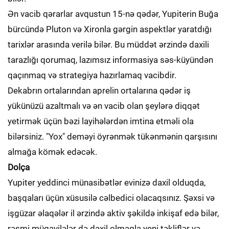
Ən vacib qərarlar avqustun 15-nə qədər, Yupiterin Buğa
bürcündə Pluton və Xironla gərgin aspektlər yaratdığı
tarixlər arasında verilə bilər. Bu müddət ərzində daxili
tarazlığı qorumaq, lazımsız informasiya səs-küyündən
qaçınmaq və strategiya hazırlamaq vacibdir.
Dekabrın ortalarından aprelin ortalarına qədər iş
yükünüzü azaltmalı və ən vacib olan şeylərə diqqət
yetirmək üçün bəzi layihələrdən imtina etməli ola
bilərsiniz. "Yox" deməyi öyrənmək tükənmənin qarşısını
almağa kömək edəcək.
Dolça
Yupiter yeddinci münasibətlər evinizə daxil olduqda,
başqaları üçün xüsusilə cəlbedici olacaqsınız. Şəxsi və
işgüzar əlaqələr il ərzində aktiv şəkildə inkişaf edə bilər,
rəsmi müqavilələr də daxil olmaqla yeni təkliflər və