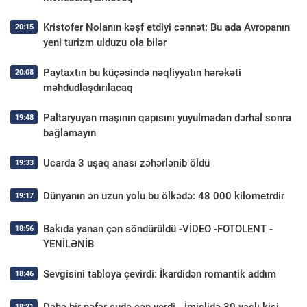
Kristofer Nolanın kəşf etdiyi cənnət: Bu ada Avropanın
20:15
yeni turizm ulduzu ola bilər
Paytaxtın bu küçəsində nəqliyyatın hərəkəti
20:08
məhdudlaşdırılacaq
Paltaryuyan maşının qapısını yuyulmadan dərhal sonra
19:48
bağlamayın
Ucarda 3 uşaq anası zəhərlənib öldü
19:33
Dünyanın ən uzun yolu bu ölkədə: 48 000 kilometrdir
19:17
Bakıda yanan çən söndürüldü -VİDEO -FOTOLENT -
18:56
YENİLƏNİB
Sevgisini tabloya çevirdi: İkardidən romantik addım
18:46
18:21