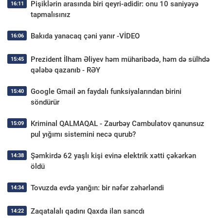
Pişiklərin arasında biri qeyri-adidir: onu 10 saniyəyə
16:11
tapmalısınız
Bakıda yanacaq çəni yanır -VİDEO
16:06
Prezident İlham Əliyev həm müharibədə, həm də sülhdə
15:45
qələbə qazanıb - RƏY
Google Gmail ən faydalı funksiyalarından birini
15:40
söndürür
Kriminal QALMAQAL - Zaurbəy Cambulatov qanunsuz
15:09
pul yığımı sistemini necə qurub?
Şəmkirdə 62 yaşlı kişi evinə elektrik xətti çəkərkən
14:38
öldü
Tovuzda evdə yanğın: bir nəfər zəhərləndi
14:34
Zaqatalalı qadını Qaxda ilan sancdı
14:22