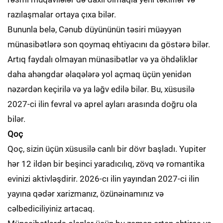
razılaşmalar ortaya çıxa bilər.
Bununla belə, Cənub düyününün təsiri müəyyən
münasibətlərə son qoymaq ehtiyacını da göstərə bilər.
Artıq faydalı olmayan münasibətlər və ya öhdəliklər
daha ahəngdar əlaqələrə yol açmaq üçün yenidən
nəzərdən keçirilə və ya ləğv edilə bilər. Bu, xüsusilə
2027-ci ilin fevral və aprel ayları arasında doğru ola
bilər.
Qoç
Qoç, sizin üçün xüsusilə canlı bir dövr başladı. Yupiter
hər 12 ildən bir beşinci yaradıcılıq, zövq və romantika
evinizi aktivləşdirir. 2026-cı ilin yayından 2027-ci ilin
yayına qədər xarizmanız, özünəinamınız və
cəlbediciliyiniz artacaq.