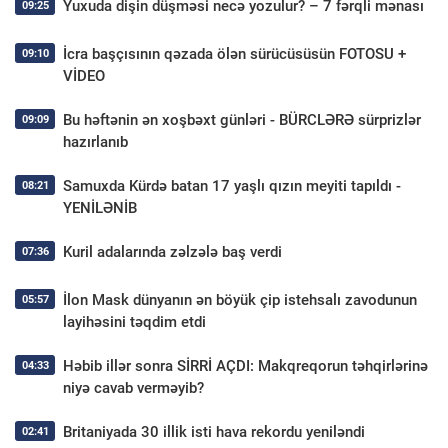
Yuxuda dişin düşməsi necə yozulur? – 7 fərqli mənası
09:25
İcra başçısının qəzada ölən sürücüsüsün FOTOSU +
09:10
VİDEO
Bu həftənin ən xoşbəxt günləri - BÜRCLƏRƏ sürprizlər
09:09
hazırlanıb
Samuxda Kürdə batan 17 yaşlı qızın meyiti tapıldı -
08:21
YENİLƏNİB
Kuril adalarında zəlzələ baş verdi
07:36
İlon Mask dünyanın ən böyük çip istehsalı zavodunun
05:57
layihəsini təqdim etdi
Həbib illər sonra SİRRİ AÇDI: Makqreqorun təhqirlərinə
04:33
niyə cavab verməyib?
Britaniyada 30 illik isti hava rekordu yeniləndi
02:41