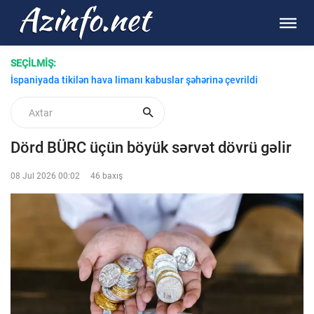
SEÇİLMİŞ:
Dövlət İmtahan Mərkəzi bu gün növbəti imtahanlar keçirəcək
İspaniyada tikilən hava limanı kabuslar şəhərinə çevrildi
Dörd BÜRC üçün böyük sərvət dövrü gəlir
08 Jul 2026 00:02
46 baxış