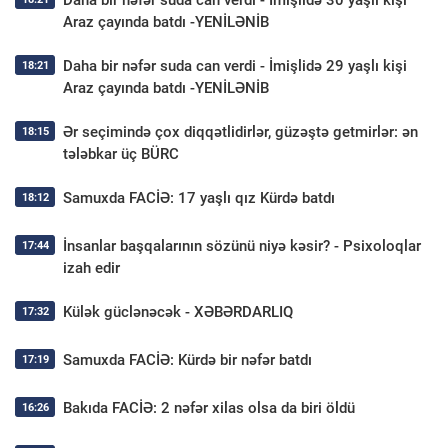
Daha bir nəfər suda can verdi - İmişlidə 30 yaşlı kişi
Araz çayında batdı -YENİLƏNİB
Daha bir nəfər suda can verdi - İmişlidə 29 yaşlı kişi
18:21
Araz çayında batdı -YENİLƏNİB
Ər seçimində çox diqqətlidirlər, güzəştə getmirlər: ən
18:15
tələbkar üç BÜRC
Samuxda FACİƏ: 17 yaşlı qız Kürdə batdı
18:12
İnsanlar başqalarının sözünü niyə kəsir? - Psixoloqlar
17:44
izah edir
Külək güclənəcək - XƏBƏRDARLIQ
17:32
Samuxda FACİƏ: Kürdə bir nəfər batdı
17:19
Bakıda FACİƏ: 2 nəfər xilas olsa da biri öldü
16:26