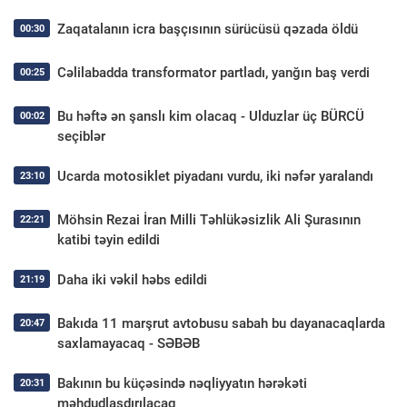
Zaqatalanın icra başçısının sürücüsü qəzada öldü
00:30
Cəlilabadda transformator partladı, yanğın baş verdi
00:25
Bu həftə ən şanslı kim olacaq - Ulduzlar üç BÜRCÜ
00:02
seçiblər
Ucarda motosiklet piyadanı vurdu, iki nəfər yaralandı
23:10
Möhsin Rezai İran Milli Təhlükəsizlik Ali Şurasının
22:21
katibi təyin edildi
Daha iki vəkil həbs edildi
21:19
Bakıda 11 marşrut avtobusu sabah bu dayanacaqlarda
20:47
saxlamayacaq - SƏBƏB
Bakının bu küçəsində nəqliyyatın hərəkəti
20:31
məhdudlaşdırılacaq