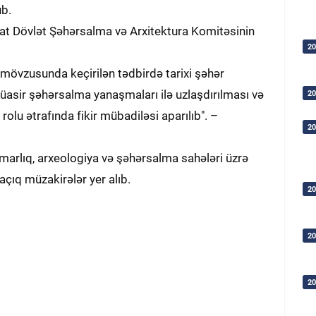
ub.
mat Dövlət Şəhərsalma və Arxitektura Komitəsinin
20
 mövzusunda keçirilən tədbirdə tarixi şəhər
üasir şəhərsalma yanaşmaları ilə uzlaşdırılması və
20
rolu ətrafında fikir mübadiləsi aparılıb". –
20
marlıq, arxeologiya və şəhərsalma sahələri üzrə
açıq müzakirələr yer alıb.
20
20
20