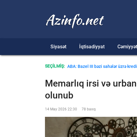
Siyasət
İqtisadiyyat
Cəmiyyə
Azərbaycan Mərkəzi Bankının valyut
SEÇİLMİŞ:
ABA: Bazel III bəzi sahələr üzrə kred
Memarlıq irsi və urban
olunub
14 May 2026 22:30
78 baxış