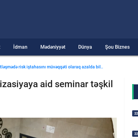
t
İdman
Mədəniyyət
Dünya
Şou Biznes
a məzənnələri (13.01.2026)
itləşmədə risk iştahasını müvəqqəti olaraq azalda bil..
izasiyaya aid seminar təşkil
22
22