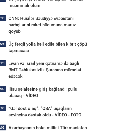
müəmmalı ölüm
CNN: Husilər Səudiyyə Ərəbistanı
:33
hərbçilərini raket hücumuna məruz
qoyub
Üç fərqli yolla həll edilə bilən kibrit çöpü
:24
tapmacası
Livan və İsrail yeni qətnamə ilə bağlı
:23
BMT Təhlükəsizlik Şurasına müraciət
edəcək
İlisu şəlaləsinə giriş bağlandı: pullu
:09
olacaq - VİDEO
“Gəl dost olaq”: “OBA” uşaqların
:03
sevincinə dəstək oldu - VİDEO - FOTO
Azərbaycanın boks millisi Türkmənistan
:02