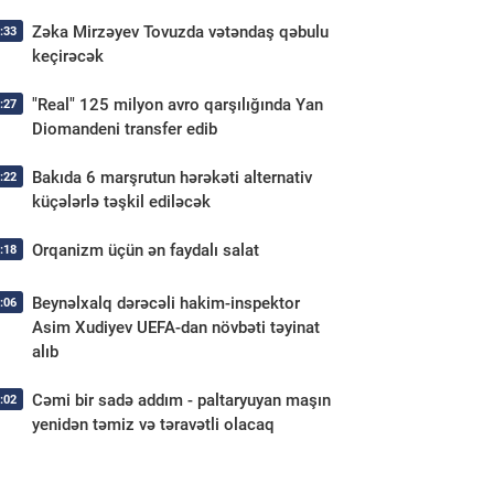
Zəka Mirzəyev Tovuzda vətəndaş qəbulu
:33
keçirəcək
"Real" 125 milyon avro qarşılığında Yan
:27
Diomandeni transfer edib
Bakıda 6 marşrutun hərəkəti alternativ
:22
küçələrlə təşkil ediləcək
Orqanizm üçün ən faydalı salat
:18
Beynəlxalq dərəcəli hakim-inspektor
:06
Asim Xudiyev UEFA-dan növbəti təyinat
alıb
Cəmi bir sadə addım - paltaryuyan maşın
:02
yenidən təmiz və təravətli olacaq