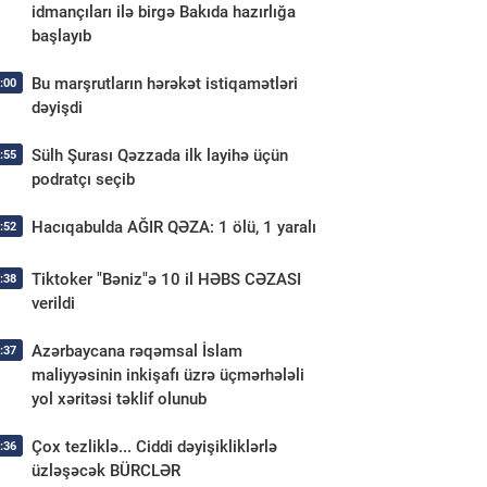
idmançıları ilə birgə Bakıda hazırlığa
başlayıb
Bu marşrutların hərəkət istiqamətləri
:00
dəyişdi
Sülh Şurası Qəzzada ilk layihə üçün
:55
podratçı seçib
Hacıqabulda AĞIR QƏZA: 1 ölü, 1 yaralı
:52
Tiktoker "Bəniz"ə 10 il HƏBS CƏZASI
:38
verildi
Azərbaycana rəqəmsal İslam
:37
maliyyəsinin inkişafı üzrə üçmərhələli
yol xəritəsi təklif olunub
Çox tezliklə... Ciddi dəyişikliklərlə
:36
üzləşəcək BÜRCLƏR