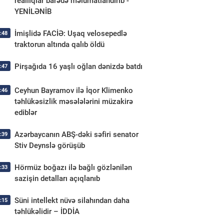
reallıqlar barədə məlumatlandırıb -
YENİLƏNİB
İmişlidə FACİƏ: Uşaq velosepedlə
:48
traktorun altında qalıb öldü
Pirşağıda 16 yaşlı oğlan dənizdə batdı
:47
Ceyhun Bayramov ilə İqor Klimenko
:46
təhlükəsizlik məsələlərini müzakirə
ediblər
Azərbaycanın ABŞ-dəki səfiri senator
:39
Stiv Deynslə görüşüb
Hörmüz boğazı ilə bağlı gözlənilən
:33
sazişin detalları açıqlanıb
Süni intellekt nüvə silahından daha
:15
təhlükəlidir – İDDİA