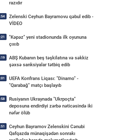
razıdır
Zelenski Ceyhun Bayramovu qəbul edib -
:54
VİDEO
"Kəpəz" yeni stadionunda ilk oyununa
:21
çıxıb
ABŞ Kubanın beş təşkilatına və səkkiz
:19
şəxsə sanksiyalar tətbiq edib
UEFA Konfrans Liqası: "Dinamo" -
:01
"Qarabağ" matçı başlayıb
Rusiyanın Ukraynada "Ukrpoçta"
:58
deposuna endirdiyi zərbə nəticəsində iki
nəfər ölüb
Ceyhun Bayramov Zelenskini Cənubi
:51
Qafqazda münaqişədən sonrakı