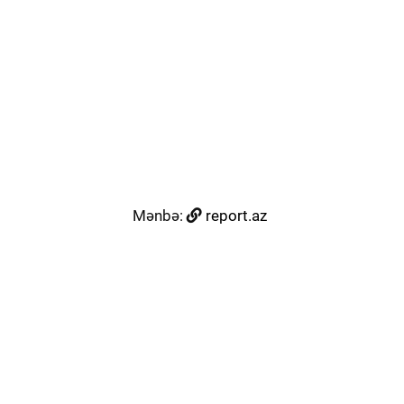
Mənbə:
report.az