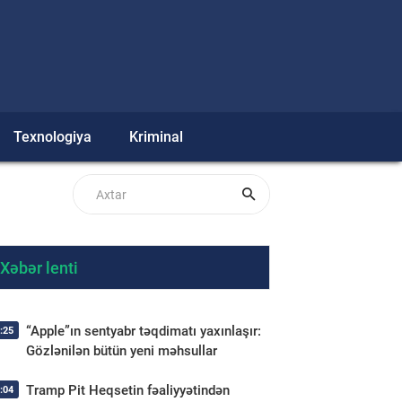
Texnologiya
Kriminal
Xəbər lenti
“Apple”ın sentyabr təqdimatı yaxınlaşır:
:25
Gözlənilən bütün yeni məhsullar
Tramp Pit Heqsetin fəaliyyətindən
:04