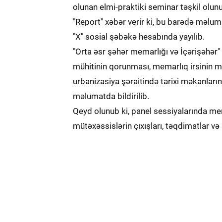
olunan elmi-praktiki seminar təşkil olun
"Report" xəbər verir ki, bu barədə məlu
"X" sosial şəbəkə hesabında yayılıb.
"Orta əsr şəhər memarlığı və İçərişəhər"
mühitinin qorunması, memarlıq irsinin m
urbanizasiya şəraitində tarixi məkanların 
məlumatda bildirilib.
Qeyd olunub ki, panel sessiyalarında me
mütəxəssislərin çıxışları, təqdimatlar və 