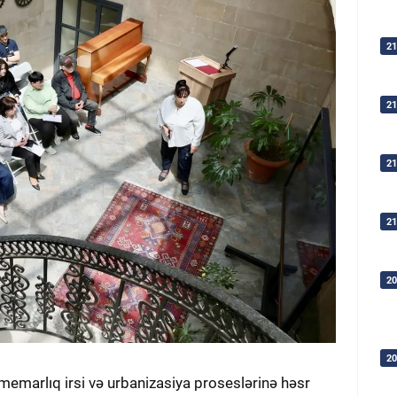
21
21
21
21
20
20
memarlıq irsi və urbanizasiya proseslərinə həsr