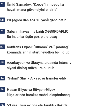
Ümid Səmədov: "Kəpəz"in məşqçilər
:01
heyəti mənə güvəndiyini bildirib"
Pirşağıda dənizdə 16 yaşlı gənc batıb
:58
Sabahın havası ilə bağlı XƏBƏRDARLIQ:
:51
Bu insanlar üçün çox pis olacaq
Konfrans Liqası: "Dinamo" və "Qarabağ"
:47
komandalarının start heyətləri bəlli olub
Azərbaycan və Ukrayna arasında intensiv
:45
siyasi dialoq müzakirə olunub
"Səbail" Slavik Alxasovu transfer edib
:44
Həsən Əliyev və Rövşən Əliyev
:38
küçələrində hərəkət məhdudlaşdırılacaq
53 yaşlı kişi evində ölü tapıldı - Bakıda
:36