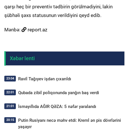
qarşı heç bir preventiv tədbirin görülmədiyini, lakin
şübhəli şəxs statusunun verildiyini qeyd edib.
Mənbə:
report.az
Xəbər lenti
Ravil Tağıyev işdən çıxarıldı
23:04
Qubada zibil poliqonunda yanğın baş verdi
22:01
İsmayıllıda AĞIR QƏZA: 5 nəfər yaralandı
21:01
Putin Rusiyanı necə məhv etdi: Kreml ən pis dövrlərini
20:15
yaşayır