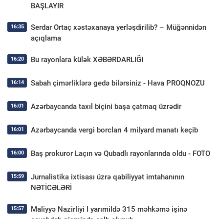
BAŞLAYIR
Serdar Ortaç xəstəxanaya yerləşdirilib? – Müğənnidən
16:35
açıqlama
Bu rayonlara külək XƏBƏRDARLIĞI
16:20
Sabah çimərliklərə gedə bilərsiniz - Hava PROQNOZU
16:14
Azərbaycanda taxıl biçini başa çatmaq üzrədir
16:01
Azərbaycanda vergi borcları 4 milyard manatı keçib
16:01
Baş prokuror Laçın və Qubadlı rayonlarında oldu - FOTO
16:00
Jurnalistika ixtisası üzrə qabiliyyət imtahanının
15:59
NƏTİCƏLƏRİ
Maliyyə Nazirliyi I yarımildə 315 məhkəmə işinə
15:57