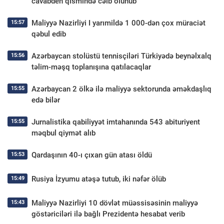
cavabdeh qismində cəlb olunub
Maliyyə Nazirliyi I yarımildə 1 000-dən çox müraciət
15:57
qəbul edib
Azərbaycan stolüstü tennisçiləri Türkiyədə beynəlxalq
15:56
təlim-məşq toplanışına qatılacaqlar
Azərbaycan 2 ölkə ilə maliyyə sektorunda əməkdaşlıq
15:55
edə bilər
Jurnalistika qabiliyyət imtahanında 543 abituriyent
15:55
məqbul qiymət alıb
Qardaşının 40-ı çıxan gün atası öldü
15:53
Rusiya İzyumu atəşə tutub, iki nəfər ölüb
15:49
Maliyyə Nazirliyi 10 dövlət müəssisəsinin maliyyə
15:43
göstəriciləri ilə bağlı Prezidentə hesabat verib