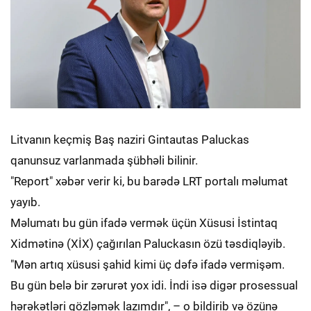
Litvanın keçmiş Baş naziri Gintautas Paluckas
qanunsuz varlanmada şübhəli bilinir.
"Report" xəbər verir ki, bu barədə LRT portalı məlumat
yayıb.
Məlumatı bu gün ifadə vermək üçün Xüsusi İstintaq
Xidmətinə (XİX) çağırılan Paluckasın özü təsdiqləyib.
"Mən artıq xüsusi şahid kimi üç dəfə ifadə vermişəm.
Bu gün belə bir zərurət yox idi. İndi isə digər prosessual
hərəkətləri gözləmək lazımdır", – o bildirib və özünə