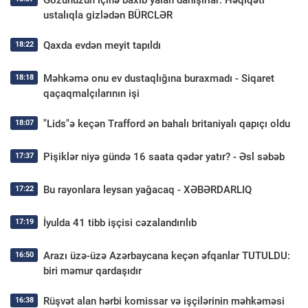
ustalıqla gizlədən BÜRCLƏR
Qaxda evdən meyit tapıldı
18:22
Məhkəmə onu ev dustaqlığına buraxmadı - Siqaret
18:18
qaçaqmalçılarının işi
"Lids"ə keçən Trafford ən bahalı britaniyalı qapıçı oldu
18:07
Pişiklər niyə gündə 16 saata qədər yatır? - Əsl səbəb
17:37
Bu rayonlara leysan yağacaq - XƏBƏRDARLIQ
17:22
İyulda 41 tibb işçisi cəzalandırılıb
17:19
Arazı üzə-üzə Azərbaycana keçən əfqanlar TUTULDU:
16:50
biri məmur qardaşıdır
Rüşvət alan hərbi komissar və işçilərinin məhkəməsi
16:38