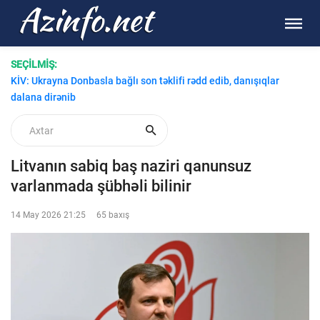
SEÇİLMİŞ:
KİV: Ukrayna Donbasla bağlı son təklifi rədd edib, danışıqlar
dalana dirənib
Litvanın sabiq baş naziri qanunsuz
varlanmada şübhəli bilinir
14 May 2026 21:25
65 baxış