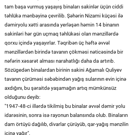
tam başa vurmuş yaşayış binaları sakinlər üçün ciddi
təhlükə mənbəyinə çevrilib. Şəhərin Nizami küçəsi ilə
dəmiryolu xətti arasında yerləşən həmin 14 binanın
sakinləri hər gün uçmaq təhlükəsi olan mənzillərdə
qorxu içində yaşayırlar. Təqribən üç həftə əvvəl
mənzillərdən birində tavanın çökməsi nəticəsində bir
nəfərin xəsarət alması narahatlığı daha da artırıb.
Sözügedən binalardan birinin sakini Ağamalı Quliyev
tavanın çürüməsi səbəbindən yağış sularının evin içinə
axdığını, bu şəraitdə yaşamağın artıq mümkünsüz
olduğunu deyib:
"1947-48-ci illərdə tikilmiş bu binalar əvvəl dəmir yolu
idarəsinin, sonra isə rayonun balansında olub. Binaların
dam örtüyü dağılıb, divarlar çürüyüb, qar-yağış mənzilin
içinə yağır".