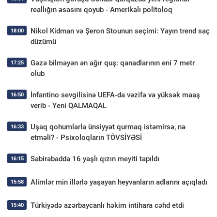
reallığın əsasını qoyub - Amerikalı politoloq
Nikol Kidman və Şeron Stounun seçimi: Yayın trend saç
18:00
düzümü
Gəzə bilməyən ən ağır quş: qanadlarının eni 7 metr
17:25
olub
İnfantino sevgilisinə UEFA-da vəzifə və yüksək maaş
16:50
verib - Yeni QALMAQAL
Uşaq qohumlarla ünsiyyət qurmaq istəmirsə, nə
16:33
etməli? - Psixoloqların TÖVSİYƏSİ
Sabirabadda 16 yaşlı qızın meyiti tapıldı
16:15
Alimlər min illərlə yaşayan heyvanların adlarını açıqladı
15:58
Türkiyədə azərbaycanlı həkim intihara cəhd etdi
15:40