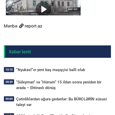
Mənbə:
report.az
Xəbər lenti
“Nyukasl”ın yeni baş məşqçisi bəlli olub
10:10
"Süleyman" və "Hürrəm" 15 ildən sonra yenidən bir
09:39
arada – Ehtiraslı dönüş
Çətinliklərdən uğura gedənlər: Bu BÜRCLƏRİN xüsusi
09:09
taleyi var