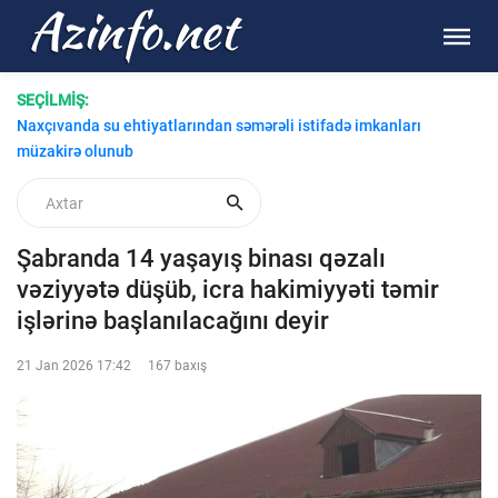
SEÇİLMİŞ:
Dərbənddə Azərbaycan teatrı yenidənqurmadan sonra
açılacaq
Naxçıvanda su ehtiyatlarından səmərəli istifadə imkanları
müzakirə olunub
Şabranda 14 yaşayış binası qəzalı
vəziyyətə düşüb, icra hakimiyyəti təmir
işlərinə başlanılacağını deyir
21 Jan 2026 17:42
167 baxış