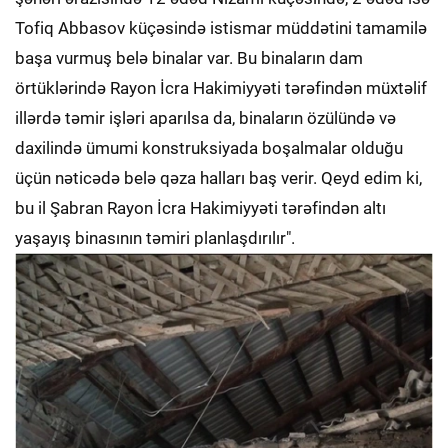
Tofiq Abbasov küçəsində istismar müddətini tamamilə
başa vurmuş belə binalar var. Bu binaların dam
örtüklərində Rayon İcra Hakimiyyəti tərəfindən müxtəlif
illərdə təmir işləri aparılsa da, binaların özülündə və
daxilində ümumi konstruksiyada boşalmalar olduğu
üçün nəticədə belə qəza halları baş verir. Qeyd edim ki,
bu il Şabran Rayon İcra Hakimiyyəti tərəfindən altı
yaşayış binasının təmiri planlaşdırılır".