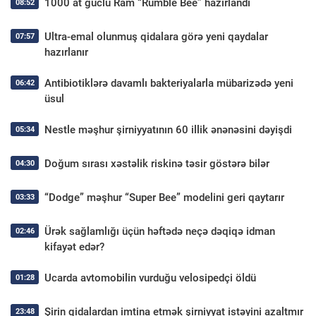
1000 at güclü Ram “Rumble Bee” hazırlandı
08:52
Ultra-emal olunmuş qidalara görə yeni qaydalar
07:57
hazırlanır
Antibiotiklərə davamlı bakteriyalarla mübarizədə yeni
06:42
üsul
Nestle məşhur şirniyyatının 60 illik ənənəsini dəyişdi
05:34
Doğum sırası xəstəlik riskinə təsir göstərə bilər
04:30
“Dodge” məşhur “Super Bee” modelini geri qaytarır
03:33
Ürək sağlamlığı üçün həftədə neçə dəqiqə idman
02:46
kifayət edər?
Ucarda avtomobilin vurduğu velosipedçi öldü
01:28
Şirin qidalardan imtina etmək şirniyyat istəyini azaltmır
23:48