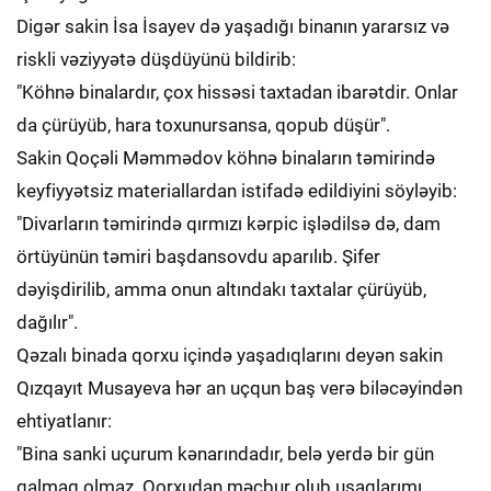
Digər sakin İsa İsayev də yaşadığı binanın yararsız və
riskli vəziyyətə düşdüyünü bildirib:
"Köhnə binalardır, çox hissəsi taxtadan ibarətdir. Onlar
da çürüyüb, hara toxunursansa, qopub düşür".
Sakin Qoçəli Məmmədov köhnə binaların təmirində
keyfiyyətsiz materiallardan istifadə edildiyini söyləyib:
"Divarların təmirində qırmızı kərpic işlədilsə də, dam
örtüyünün təmiri başdansovdu aparılıb. Şifer
dəyişdirilib, amma onun altındakı taxtalar çürüyüb,
dağılır".
Qəzalı binada qorxu içində yaşadıqlarını deyən sakin
Qızqayıt Musayeva hər an uçqun baş verə biləcəyindən
ehtiyatlanır:
"Bina sanki uçurum kənarındadır, belə yerdə bir gün
qalmaq olmaz. Qorxudan məcbur olub uşaqlarımı