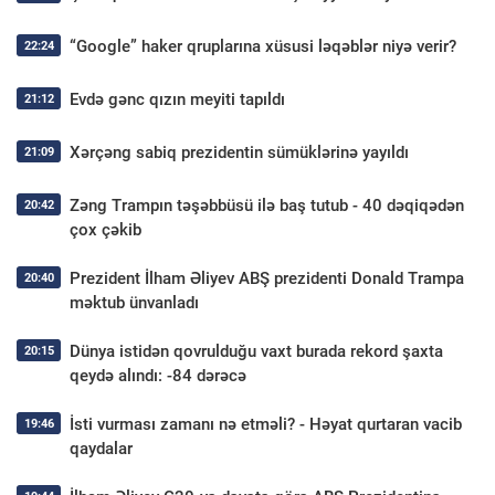
“Google” haker qruplarına xüsusi ləqəblər niyə verir?
22:24
Evdə gənc qızın meyiti tapıldı
21:12
Xərçəng sabiq prezidentin sümüklərinə yayıldı
21:09
Zəng Trampın təşəbbüsü ilə baş tutub - 40 dəqiqədən
20:42
çox çəkib
Prezident İlham Əliyev ABŞ prezidenti Donald Trampa
20:40
məktub ünvanladı
Dünya istidən qovrulduğu vaxt burada rekord şaxta
20:15
qeydə alındı: -84 dərəcə
İsti vurması zamanı nə etməli? - Həyat qurtaran vacib
19:46
qaydalar