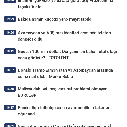
İlham Əliyev G20-yə dəvətə görə ABŞ Prezidentinə
19:44
təşəkkür etdi
Bakıda həmin küçədə yenə meyit tapıldı
19:29
Azərbaycan və ABŞ prezidentləri arasında telefon
19:26
danışığı oldu
Gecəsi 100 min dollar: Dünyanın ən bahalı otel otağı
19:11
necə görünür? - FOTOLENT
Donald Tramp Ermənistan və Azərbaycan arasında
18:57
sülhə nail olub - Marko Rubio
Maliyyə dahiləri: heç vaxt pul problemi olmayan
18:35
BÜRCLƏR
Bundesliqa futbolçusunun avtomobilinin təkərləri
18:17
oğurlandı
Vaşinqton görüşü Cənubi Qafqazda yeni regional
18:01