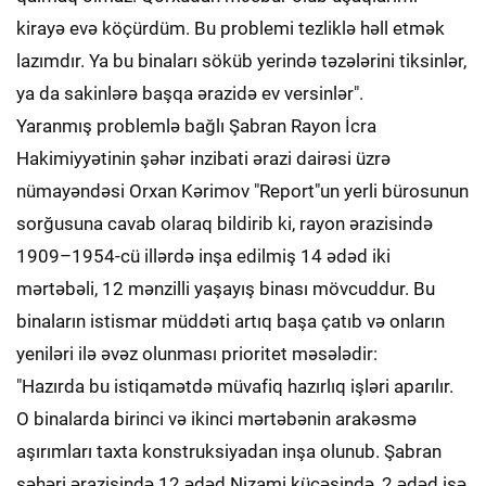
kirayə evə köçürdüm. Bu problemi tezliklə həll etmək
lazımdır. Ya bu binaları söküb yerində təzələrini tiksinlər,
ya da sakinlərə başqa ərazidə ev versinlər".
Yaranmış problemlə bağlı Şabran Rayon İcra
Hakimiyyətinin şəhər inzibati ərazi dairəsi üzrə
nümayəndəsi Orxan Kərimov "Report"un yerli bürosunun
sorğusuna cavab olaraq bildirib ki, rayon ərazisində
1909–1954-cü illərdə inşa edilmiş 14 ədəd iki
mərtəbəli, 12 mənzilli yaşayış binası mövcuddur. Bu
binaların istismar müddəti artıq başa çatıb və onların
yeniləri ilə əvəz olunması prioritet məsələdir:
"Hazırda bu istiqamətdə müvafiq hazırlıq işləri aparılır.
O binalarda birinci və ikinci mərtəbənin arakəsmə
aşırımları taxta konstruksiyadan inşa olunub. Şabran
şəhəri ərazisində 12 ədəd Nizami küçəsində, 2 ədəd isə