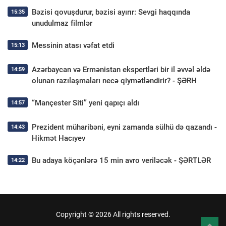
Bəzisi qovuşdurur, bəzisi ayırır: Sevgi haqqında
15:35
unudulmaz filmlər
Messinin atası vəfat etdi
15:13
Azərbaycan və Ermənistan ekspertləri bir il əvvəl əldə
14:59
olunan razılaşmaları necə qiymətləndirir? - ŞƏRH
“Mançester Siti” yeni qapıçı aldı
14:57
Prezident müharibəni, eyni zamanda sülhü də qazandı -
14:43
Hikmət Hacıyev
Bu adaya köçənlərə 15 min avro veriləcək - ŞƏRTLƏR
14:22
Copyright © 2026 All rights reserved.