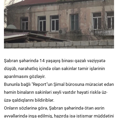
Şabran şəhərində 14 yaşayış binası qəzalı vəziyyətə
düşüb, narahatlıq içində olan sakinlər təmir işlərinin
aparılmasını gözləyir.
Bununla bağlı "Report"un Şimal bürosuna müraciət edən
həmin binaların sakinləri xeyli vaxtdır həyati risklə üz-
üzə qaldıqlarını bildiriblər.
Onların sözlərinə görə, Şabran şəhərində ötən əsrin
əvvəllərində inşa edilmiş, hazırda isə istismar müddətini