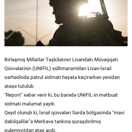
Birləşmiş Millətlər Təşkilatının Livandakı Müvəqqəti
Qüvvələrinin (UNIFIL) sülhməramlıları Livan-İsrail
sərhədində patrul xidməti həyata keçirərkən yenidən
atəşə tutulub.
"Report" xəbər verir ki, bu barədə UNIFIL-in mətbuat
xidməti məlumat yayıb.
Qeyd olunub ki, İsrail qüvvələri Sarda bölgəsində "mavi
dəbilqəlilər"ə Merkava tankına quraşdırılmış
pulemyotdan atəş açıb.