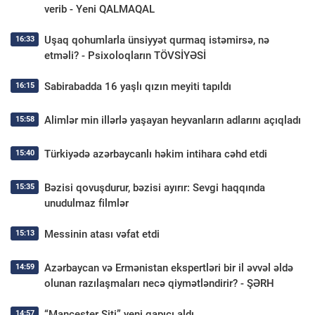
verib - Yeni QALMAQAL
Uşaq qohumlarla ünsiyyət qurmaq istəmirsə, nə
16:33
etməli? - Psixoloqların TÖVSİYƏSİ
Sabirabadda 16 yaşlı qızın meyiti tapıldı
16:15
Alimlər min illərlə yaşayan heyvanların adlarını açıqladı
15:58
Türkiyədə azərbaycanlı həkim intihara cəhd etdi
15:40
Bəzisi qovuşdurur, bəzisi ayırır: Sevgi haqqında
15:35
unudulmaz filmlər
Messinin atası vəfat etdi
15:13
Azərbaycan və Ermənistan ekspertləri bir il əvvəl əldə
14:59
olunan razılaşmaları necə qiymətləndirir? - ŞƏRH
“Mançester Siti” yeni qapıçı aldı
14:57