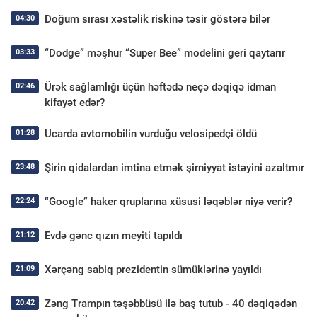
Doğum sırası xəstəlik riskinə təsir göstərə bilər
04:30
“Dodge” məşhur “Super Bee” modelini geri qaytarır
03:33
Ürək sağlamlığı üçün həftədə neçə dəqiqə idman
02:46
kifayət edər?
Ucarda avtomobilin vurduğu velosipedçi öldü
01:28
Şirin qidalardan imtina etmək şirniyyat istəyini azaltmır
23:48
“Google” haker qruplarına xüsusi ləqəblər niyə verir?
22:24
Evdə gənc qızın meyiti tapıldı
21:12
Xərçəng sabiq prezidentin sümüklərinə yayıldı
21:09
Zəng Trampın təşəbbüsü ilə baş tutub - 40 dəqiqədən
20:42