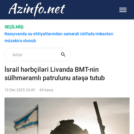
SEÇİLMİŞ:
Naxçıvanda su ehtiyatlarından səmərəli istifadə imkanları
müzakirə olunub
İsrail hərbçiləri Livanda BMT-nin
sülhməramlı patrulunu atəşə tutub
10 Dec 2025 23:45
69 baxış