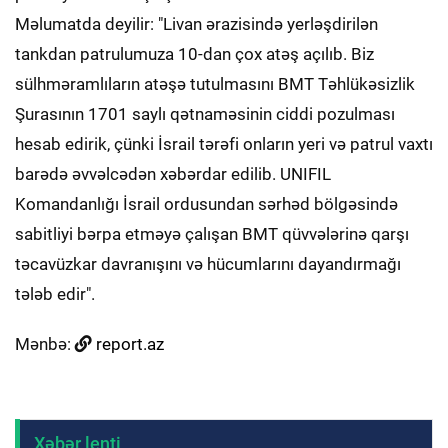
Məlumatda deyilir: "Livan ərazisində yerləşdirilən
tankdan patrulumuza 10-dan çox atəş açılıb. Biz
sülhməramlıların atəşə tutulmasını BMT Təhlükəsizlik
Şurasının 1701 saylı qətnaməsinin ciddi pozulması
hesab edirik, çünki İsrail tərəfi onların yeri və patrul vaxtı
barədə əvvəlcədən xəbərdar edilib. UNIFIL
Komandanlığı İsrail ordusundan sərhəd bölgəsində
sabitliyi bərpa etməyə çalışan BMT qüvvələrinə qarşı
təcavüzkar davranışını və hücumlarını dayandırmağı
tələb edir".
Mənbə:
report.az
Xəbər lenti