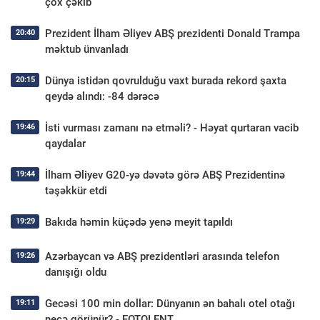
çox çəkib
Prezident İlham Əliyev ABŞ prezidenti Donald Trampa
20:40
məktub ünvanladı
Dünya istidən qovrulduğu vaxt burada rekord şaxta
20:15
qeydə alındı: -84 dərəcə
İsti vurması zamanı nə etməli? - Həyat qurtaran vacib
19:46
qaydalar
İlham Əliyev G20-yə dəvətə görə ABŞ Prezidentinə
19:44
təşəkkür etdi
Bakıda həmin küçədə yenə meyit tapıldı
19:29
Azərbaycan və ABŞ prezidentləri arasında telefon
19:26
danışığı oldu
Gecəsi 100 min dollar: Dünyanın ən bahalı otel otağı
19:11
necə görünür? - FOTOLENT