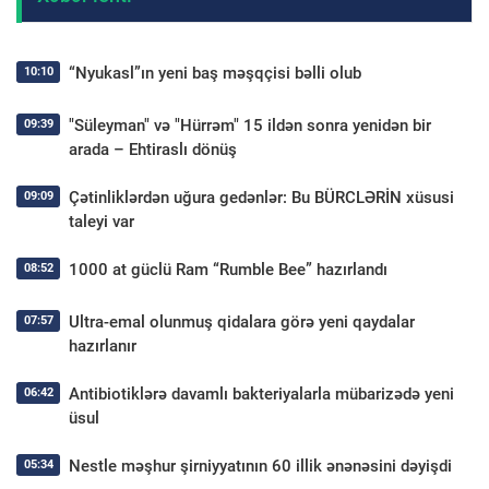
“Nyukasl”ın yeni baş məşqçisi bəlli olub
10:10
"Süleyman" və "Hürrəm" 15 ildən sonra yenidən bir
09:39
arada – Ehtiraslı dönüş
Çətinliklərdən uğura gedənlər: Bu BÜRCLƏRİN xüsusi
09:09
taleyi var
1000 at güclü Ram “Rumble Bee” hazırlandı
08:52
Ultra-emal olunmuş qidalara görə yeni qaydalar
07:57
hazırlanır
Antibiotiklərə davamlı bakteriyalarla mübarizədə yeni
06:42
üsul
Nestle məşhur şirniyyatının 60 illik ənənəsini dəyişdi
05:34