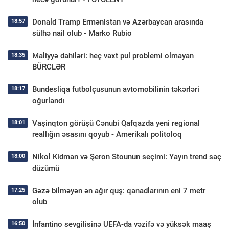
Donald Tramp Ermənistan və Azərbaycan arasında
18:57
sülhə nail olub - Marko Rubio
Maliyyə dahiləri: heç vaxt pul problemi olmayan
18:35
BÜRCLƏR
Bundesliqa futbolçusunun avtomobilinin təkərləri
18:17
oğurlandı
Vaşinqton görüşü Cənubi Qafqazda yeni regional
18:01
reallığın əsasını qoyub - Amerikalı politoloq
Nikol Kidman və Şeron Stounun seçimi: Yayın trend saç
18:00
düzümü
Gəzə bilməyən ən ağır quş: qanadlarının eni 7 metr
17:25
olub
İnfantino sevgilisinə UEFA-da vəzifə və yüksək maaş
16:50