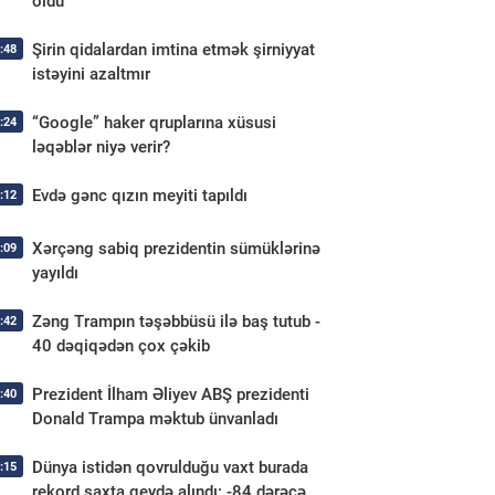
öldü
Şirin qidalardan imtina etmək şirniyyat
:48
istəyini azaltmır
“Google” haker qruplarına xüsusi
:24
ləqəblər niyə verir?
Evdə gənc qızın meyiti tapıldı
:12
Xərçəng sabiq prezidentin sümüklərinə
:09
yayıldı
Zəng Trampın təşəbbüsü ilə baş tutub -
:42
40 dəqiqədən çox çəkib
Prezident İlham Əliyev ABŞ prezidenti
:40
Donald Trampa məktub ünvanladı
Dünya istidən qovrulduğu vaxt burada
:15
rekord şaxta qeydə alındı: -84 dərəcə