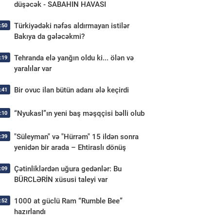
düşəcək - SABAHIN HAVASI
Türkiyədəki nəfəs aldırmayan istilər
:50
Bakıya da gələcəkmi?
Tehranda elə yanğın oldu ki... ölən və
:19
yaralılar var
Bir ovuc ilan bütün adanı ələ keçirdi
:41
“Nyukasl”ın yeni baş məşqçisi bəlli olub
:10
"Süleyman" və "Hürrəm" 15 ildən sonra
:39
yenidən bir arada – Ehtiraslı dönüş
Çətinliklərdən uğura gedənlər: Bu
:09
BÜRCLƏRİN xüsusi taleyi var
1000 at güclü Ram “Rumble Bee”
:52
hazırlandı