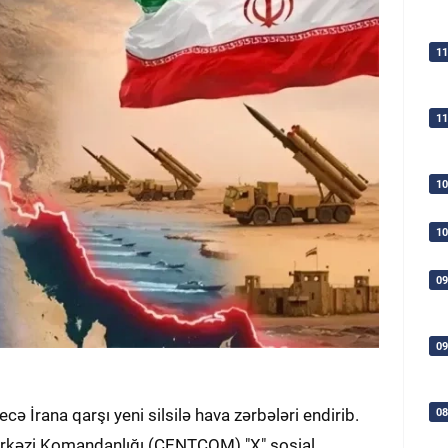
11
11
10
10
09
09
cə İrana qarşı yeni silsilə hava zərbələri endirib.
08
Mərkəzi Komandanlığı (CENTCOM) "X" sosial