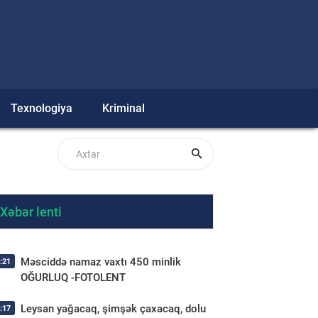
Texnologiya
Kriminal
Xəbər lenti
Məsciddə namaz vaxtı 450 minlik
:21
OĞURLUQ -FOTOLENT
Leysan yağacaq, şimşək çaxacaq, dolu
:17