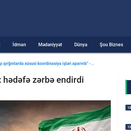
t
İdman
Mədəniyyət
Dünya
Şou Biznes
ti meşədə tapıldı - YENİLƏNİB
 qırğınlarda xüsusi koordinasiya işləri aparırdı" - ..
 hədəfə zərbə endirdi
12
12