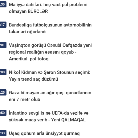
Maliyyə dahiləri: heç vaxt pul problemi
:35
olmayan BÜRCLƏR
Bundesliqa futbolçusunun avtomobilinin
:17
təkərləri oğurlandı
Vaşinqton görüşü Cənubi Qafqazda yeni
:01
regional reallığın əsasını qoyub -
Amerikalı politoloq
Nikol Kidman və Şeron Stounun seçimi:
:00
Yayın trend saç düzümü
Gəzə bilməyən ən ağır quş: qanadlarının
:25
eni 7 metr olub
İnfantino sevgilisinə UEFA-da vəzifə və
:50
yüksək maaş verib - Yeni QALMAQAL
Uşaq qohumlarla ünsiyyət qurmaq
:33