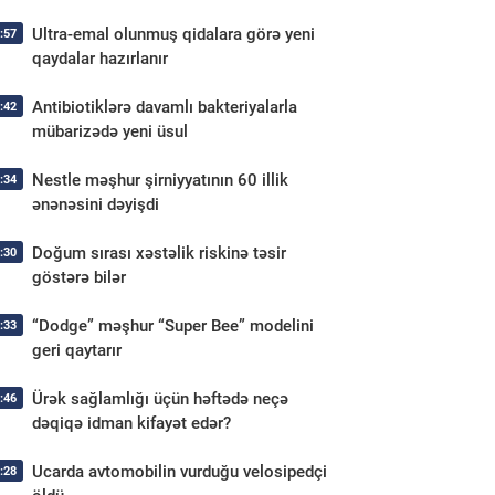
Ultra-emal olunmuş qidalara görə yeni
:57
qaydalar hazırlanır
Antibiotiklərə davamlı bakteriyalarla
:42
mübarizədə yeni üsul
Nestle məşhur şirniyyatının 60 illik
:34
ənənəsini dəyişdi
Doğum sırası xəstəlik riskinə təsir
:30
göstərə bilər
“Dodge” məşhur “Super Bee” modelini
:33
geri qaytarır
Ürək sağlamlığı üçün həftədə neçə
:46
dəqiqə idman kifayət edər?
Ucarda avtomobilin vurduğu velosipedçi
:28