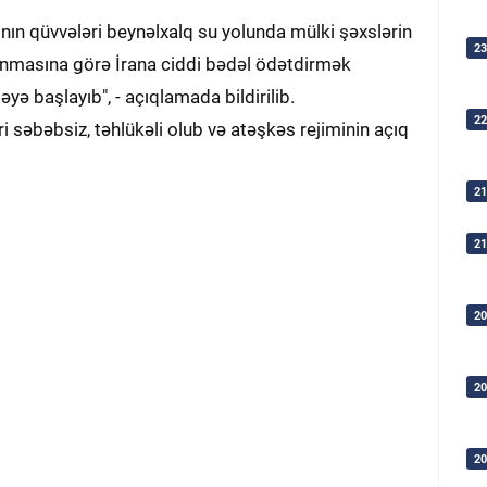
nın qüvvələri beynəlxalq su yolunda mülki şəxslərin
23
alınmasına görə İrana ciddi bədəl ödətdirmək
yə başlayıb", - açıqlamada bildirilib.
22
 səbəbsiz, təhlükəli olub və atəşkəs rejiminin açıq
21
21
20
20
20