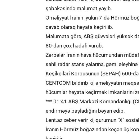
şəbəkəsində məlumat yayıb.
Əməliyyat İranın iyulun 7-də Hörmüz bo
cavab olaraq həyata keçirilib.
Məlumata görə, ABŞ qüvvələri yüksək dəqi
80-dən çox hədəfi vurub.
Zərbələr İranın hava hücumundan müdaf
sahil radar stansiyalarına, gəmi əleyhinə
Keşikçiləri Korpusunun (SEPAH) 600-dən ç
CENTCOM bildirib ki, əməliyyatın məqsədi
hücumlar həyata keçirmək imkanlarını zə
*** 01:41 ABŞ Mərkəzi Komandanlığı (CE
endirməyə başladığını bəyan edib.
Lent.az xəbər verir ki, qurumun "X" sos
İranın Hörmüz boğazından keçən üç ko
keçirilir.