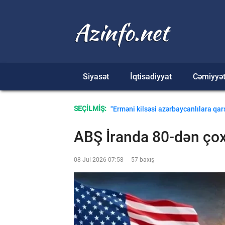
Siyasət
İqtisadiyyat
Cəmiyyə
Daşkəsəndə itkin düşən kişinin meyi
SEÇİLMİŞ:
"Erməni kilsəsi azərbaycanlılara qarşı
ABŞ İranda 80-dən çox
08 Jul 2026 07:58
57 baxış