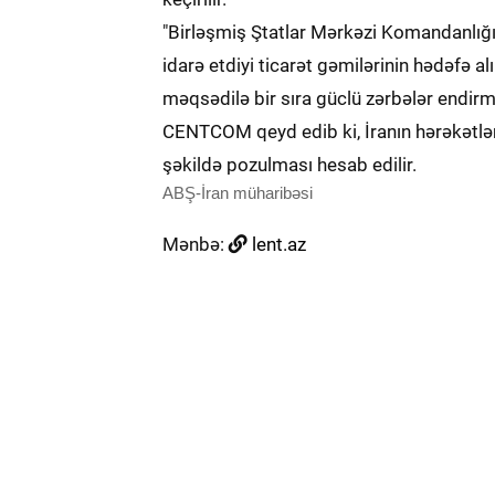
"Birləşmiş Ştatlar Mərkəzi Komandanlığı
idarə etdiyi ticarət gəmilərinin hədəfə 
məqsədilə bir sıra güclü zərbələr endirmə
CENTCOM qeyd edib ki, İranın hərəkətləri
şəkildə pozulması hesab edilir.
ABŞ-İran müharibəsi
Mənbə:
lent.az