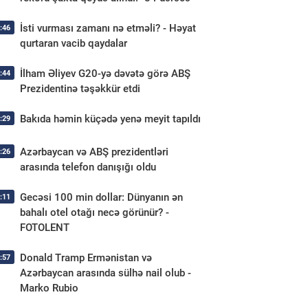
İsti vurması zamanı nə etməli? - Həyat
:46
qurtaran vacib qaydalar
İlham Əliyev G20-yə dəvətə görə ABŞ
:44
Prezidentinə təşəkkür etdi
Bakıda həmin küçədə yenə meyit tapıldı
:29
Azərbaycan və ABŞ prezidentləri
:26
arasında telefon danışığı oldu
Gecəsi 100 min dollar: Dünyanın ən
:11
bahalı otel otağı necə görünür? -
FOTOLENT
Donald Tramp Ermənistan və
:57
Azərbaycan arasında sülhə nail olub -
Marko Rubio