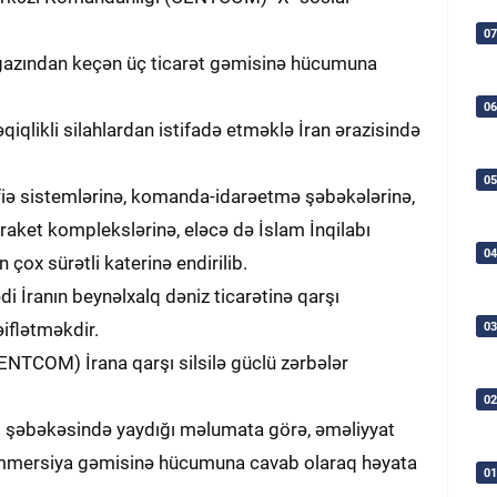
07
ğazından keçən üç ticarət gəmisinə hücumuna
06
qlikli silahlardan istifadə etməklə İran ərazisində
05
iə sistemlərinə, komanda-idarəetmə şəbəkələrinə,
 raket komplekslərinə, eləcə də İslam İnqilabı
04
ox sürətli katerinə endirilib.
 İranın beynəlxalq dəniz ticarətinə qarşı
iflətməkdir.
03
NTCOM) İrana qarşı silsilə güclü zərbələr
02
ial şəbəkəsində yaydığı məlumata görə, əməliyyat
mmersiya gəmisinə hücumuna cavab olaraq həyata
01