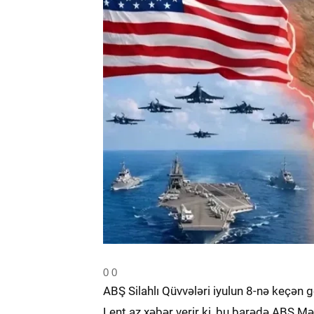
0
0
ABŞ Silahlı Qüvvələri iyulun 8-nə keçən ge
Lent.az xəbər verir ki, bu barədə ABŞ 