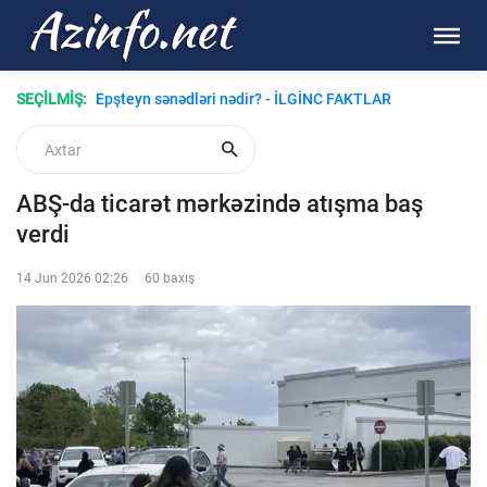
SEÇİLMİŞ:
Epşteyn sənədləri nədir? - İLGİNC FAKTLAR
ABŞ-da ticarət mərkəzində atışma baş
verdi
14 Jun 2026 02:26
60 baxış