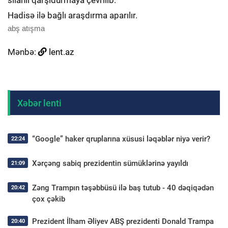
silahlı qarşıdurmaya çevrilib.
Hadisə ilə bağlı araşdırma aparılır.
abş atışma
Mənbə:
lent.az
Xəbər lenti
“Google” haker qruplarına xüsusi ləqəblər niyə verir?
22:24
Xərçəng sabiq prezidentin sümüklərinə yayıldı
21:09
Zəng Trampın təşəbbüsü ilə baş tutub - 40 dəqiqədən
20:42
çox çəkib
Prezident İlham Əliyev ABŞ prezidenti Donald Trampa
20:40