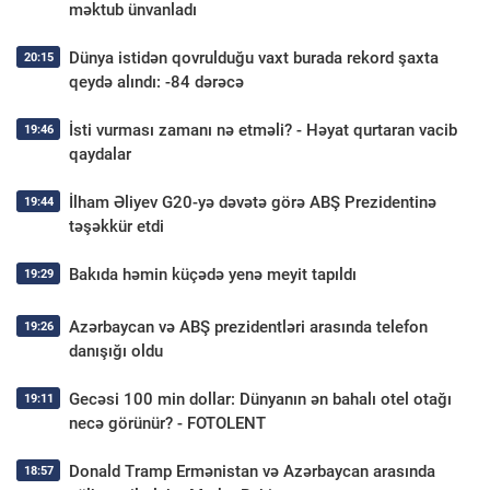
məktub ünvanladı
Dünya istidən qovrulduğu vaxt burada rekord şaxta
20:15
qeydə alındı: -84 dərəcə
İsti vurması zamanı nə etməli? - Həyat qurtaran vacib
19:46
qaydalar
İlham Əliyev G20-yə dəvətə görə ABŞ Prezidentinə
19:44
təşəkkür etdi
Bakıda həmin küçədə yenə meyit tapıldı
19:29
Azərbaycan və ABŞ prezidentləri arasında telefon
19:26
danışığı oldu
Gecəsi 100 min dollar: Dünyanın ən bahalı otel otağı
19:11
necə görünür? - FOTOLENT
Donald Tramp Ermənistan və Azərbaycan arasında
18:57