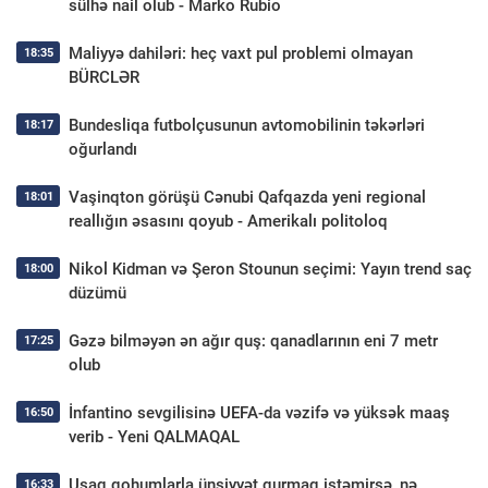
sülhə nail olub - Marko Rubio
Maliyyə dahiləri: heç vaxt pul problemi olmayan
18:35
BÜRCLƏR
Bundesliqa futbolçusunun avtomobilinin təkərləri
18:17
oğurlandı
Vaşinqton görüşü Cənubi Qafqazda yeni regional
18:01
reallığın əsasını qoyub - Amerikalı politoloq
Nikol Kidman və Şeron Stounun seçimi: Yayın trend saç
18:00
düzümü
Gəzə bilməyən ən ağır quş: qanadlarının eni 7 metr
17:25
olub
İnfantino sevgilisinə UEFA-da vəzifə və yüksək maaş
16:50
verib - Yeni QALMAQAL
Uşaq qohumlarla ünsiyyət qurmaq istəmirsə, nə
16:33