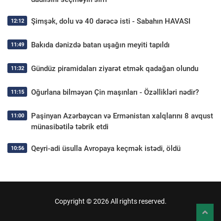
Şimşək, dolu və 40 dərəcə isti - Sabahın HAVASI
12:12
Bakıda dənizdə batan uşağın meyiti tapıldı
11:49
Gündüz piramidaları ziyarət etmək qadağan olundu
11:32
Oğurlana bilməyən Çin maşınları - Özəllikləri nədir?
11:15
Paşinyan Azərbaycan və Ermənistan xalqlarını 8 avqust
11:00
münasibətilə təbrik etdi
Qeyri-adi üsulla Avropaya keçmək istədi, öldü
10:56
Copyright © 2026 All rights reserved.