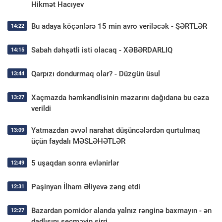
Hikmət Hacıyev
Bu adaya köçənlərə 15 min avro veriləcək - ŞƏRTLƏR
14:22
Sabah dəhşətli isti olacaq - XƏBƏRDARLIQ
14:15
Qarpızı dondurmaq olar? - Düzgün üsul
13:44
Xaçmazda həmkəndlisinin məzarını dağıdana bu cəza
13:27
verildi
Yatmazdan əvvəl narahat düşüncələrdən qurtulmaq
13:09
üçün faydalı MƏSLƏHƏTLƏR
5 uşaqdan sonra evlənirlər
12:49
Paşinyan İlham Əliyevə zəng etdi
12:31
Bazardan pomidor alanda yalnız rənginə baxmayın - ən
12:27
dadlısını seçməyin sirri