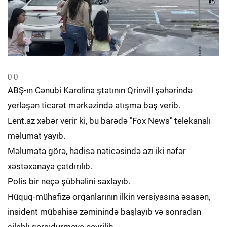
0
0
ABŞ-ın Cənubi Karolina ştatının Qrinvill şəhərində
yerləşən ticarət mərkəzində atışma baş verib.
Lent.az xəbər verir ki, bu barədə "Fox News" telekanalı
məlumat yayıb.
Məlumata görə, hadisə nəticəsində azı iki nəfər
xəstəxanaya çatdırılıb.
Polis bir neçə şübhəlini saxlayıb.
Hüquq-mühafizə orqanlarının ilkin versiyasına əsasən,
insident mübahisə zəminində başlayıb və sonradan