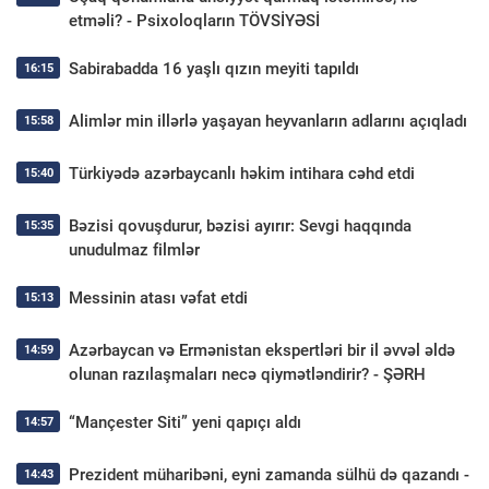
etməli? - Psixoloqların TÖVSİYƏSİ
Sabirabadda 16 yaşlı qızın meyiti tapıldı
16:15
Alimlər min illərlə yaşayan heyvanların adlarını açıqladı
15:58
Türkiyədə azərbaycanlı həkim intihara cəhd etdi
15:40
Bəzisi qovuşdurur, bəzisi ayırır: Sevgi haqqında
15:35
unudulmaz filmlər
Messinin atası vəfat etdi
15:13
Azərbaycan və Ermənistan ekspertləri bir il əvvəl əldə
14:59
olunan razılaşmaları necə qiymətləndirir? - ŞƏRH
“Mançester Siti” yeni qapıçı aldı
14:57
Prezident müharibəni, eyni zamanda sülhü də qazandı -
14:43