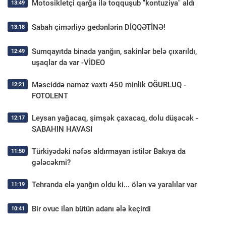
Motosikletçi qarğa ilə toqquşub "kontuziya" aldı
13:49
Sabah çimərliyə gedənlərin DİQQƏTİNƏ!
13:18
Sumqayıtda binada yanğın, sakinlər belə çıxarıldı,
12:49
uşaqlar da var -VİDEO
Məsciddə namaz vaxtı 450 minlik OĞURLUQ -
12:21
FOTOLENT
Leysan yağacaq, şimşək çaxacaq, dolu düşəcək -
12:17
SABAHIN HAVASI
Türkiyədəki nəfəs aldırmayan istilər Bakıya da
11:50
gələcəkmi?
Tehranda elə yanğın oldu ki... ölən və yaralılar var
11:19
Bir ovuc ilan bütün adanı ələ keçirdi
10:41