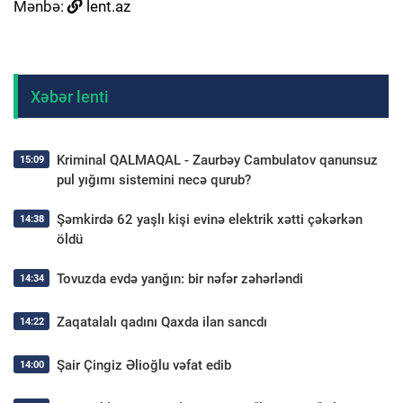
Mənbə:
lent.az
Xəbər lenti
Kriminal QALMAQAL - Zaurbəy Cambulatov qanunsuz
15:09
pul yığımı sistemini necə qurub?
Şəmkirdə 62 yaşlı kişi evinə elektrik xətti çəkərkən
14:38
öldü
Tovuzda evdə yanğın: bir nəfər zəhərləndi
14:34
Zaqatalalı qadını Qaxda ilan sancdı
14:22
Şair Çingiz Əlioğlu vəfat edib
14:00