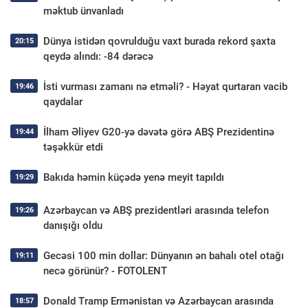
məktub ünvanladı
Dünya istidən qovrulduğu vaxt burada rekord şaxta
20:15
qeydə alındı: -84 dərəcə
İsti vurması zamanı nə etməli? - Həyat qurtaran vacib
19:46
qaydalar
İlham Əliyev G20-yə dəvətə görə ABŞ Prezidentinə
19:44
təşəkkür etdi
Bakıda həmin küçədə yenə meyit tapıldı
19:29
Azərbaycan və ABŞ prezidentləri arasında telefon
19:26
danışığı oldu
Gecəsi 100 min dollar: Dünyanın ən bahalı otel otağı
19:11
necə görünür? - FOTOLENT
Donald Tramp Ermənistan və Azərbaycan arasında
18:57