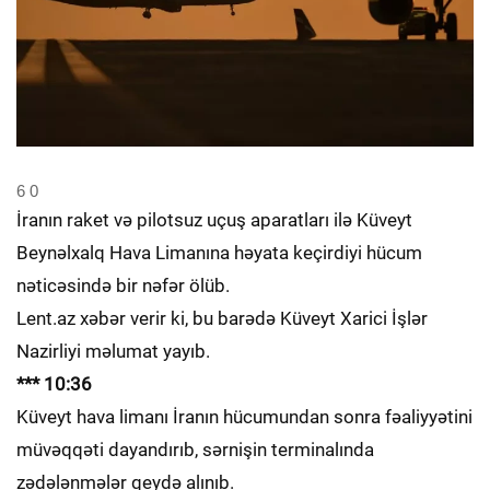
6
0
İranın raket və pilotsuz uçuş aparatları ilə Küveyt
Beynəlxalq Hava Limanına həyata keçirdiyi hücum
nəticəsində bir nəfər ölüb.
Lent.az xəbər verir ki, bu barədə Küveyt Xarici İşlər
Nazirliyi məlumat yayıb.
*** 10:36
Küveyt hava limanı İranın hücumundan sonra fəaliyyətini
müvəqqəti dayandırıb, sərnişin terminalında
zədələnmələr qeydə alınıb.