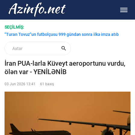
SEÇİLMİŞ:
"Turan Tovuz"un futbolçusu 999 gündən sonra ilkə imza atıb
İran PUA-larla Küveyt aeroportunu vurdu,
ölən var - YENİLƏNİB
03 Jun 2026 13:41
61 baxış