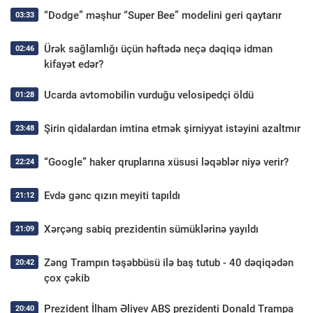
“Dodge” məşhur “Super Bee” modelini geri qaytarır
03:33
Ürək sağlamlığı üçün həftədə neçə dəqiqə idman
02:46
kifayət edər?
Ucarda avtomobilin vurduğu velosipedçi öldü
01:28
Şirin qidalardan imtina etmək şirniyyat istəyini azaltmır
23:48
“Google” haker qruplarına xüsusi ləqəblər niyə verir?
22:24
Evdə gənc qızın meyiti tapıldı
21:12
Xərçəng sabiq prezidentin sümüklərinə yayıldı
21:09
Zəng Trampın təşəbbüsü ilə baş tutub - 40 dəqiqədən
20:42
çox çəkib
Prezident İlham Əliyev ABŞ prezidenti Donald Trampa
20:40