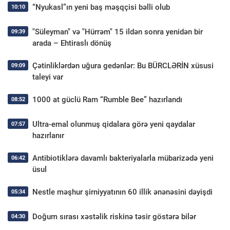
“Nyukasl”ın yeni baş məşqçisi bəlli olub
10:10
"Süleyman" və "Hürrəm" 15 ildən sonra yenidən bir
09:39
arada – Ehtiraslı dönüş
Çətinliklərdən uğura gedənlər: Bu BÜRCLƏRİN xüsusi
09:09
taleyi var
1000 at güclü Ram “Rumble Bee” hazırlandı
08:52
Ultra-emal olunmuş qidalara görə yeni qaydalar
07:57
hazırlanır
Antibiotiklərə davamlı bakteriyalarla mübarizədə yeni
06:42
üsul
Nestle məşhur şirniyyatının 60 illik ənənəsini dəyişdi
05:34
Doğum sırası xəstəlik riskinə təsir göstərə bilər
04:30