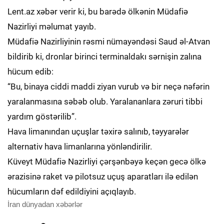
Lent.az xəbər verir ki, bu barədə ölkənin Müdafiə
Nazirliyi məlumat yayıb.
Müdafiə Nazirliyinin rəsmi nümayəndəsi Saud əl-Atvan
bildirib ki, dronlar birinci terminaldakı sərnişin zalına
hücum edib:
“Bu, binaya ciddi maddi ziyan vurub və bir neçə nəfərin
yaralanmasına səbəb olub. Yaralananlara zəruri tibbi
yardım göstərilib”.
Hava limanından uçuşlar təxirə salınıb, təyyarələr
alternativ hava limanlarına yönləndirilir.
Küveyt Müdafiə Nazirliyi çərşənbəyə keçən gecə ölkə
ərazisinə raket və pilotsuz uçuş aparatları ilə edilən
hücumların dəf edildiyini açıqlayıb.
İran dünyadan xəbərlər