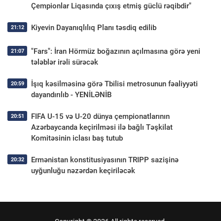
Çempionlar Liqasında çıxış etmiş güclü rəqibdir"
Kiyevin Dayanıqlılıq Planı təsdiq edilib
21:12
"Fars": İran Hörmüz boğazının açılmasına görə yeni
21:07
tələblər irəli sürəcək
İşıq kəsilməsinə görə Tbilisi metrosunun fəaliyyəti
20:59
dayandırılıb - YENİLƏNİB
FIFA U-15 və U-20 dünya çempionatlarının
20:51
Azərbaycanda keçirilməsi ilə bağlı Təşkilat
Komitəsinin iclası baş tutub
Ermənistan konstitusiyasının TRIPP sazişinə
20:32
uyğunluğu nəzərdən keçiriləcək