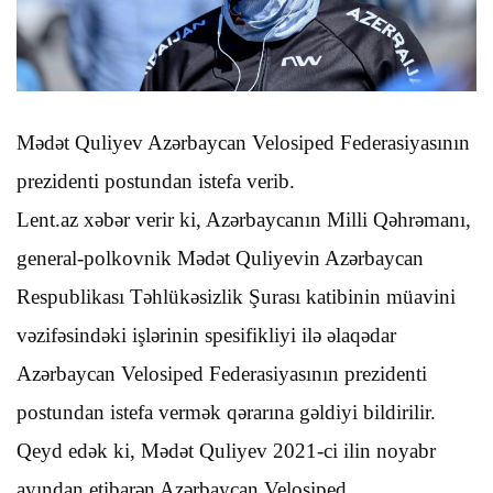
Mədət Quliyev Azərbaycan Velosiped Federasiyasının
prezidenti postundan istefa verib.
Lent.az xəbər verir ki, Azərbaycanın Milli Qəhrəmanı,
general-polkovnik Mədət Quliyevin Azərbaycan
Respublikası Təhlükəsizlik Şurası katibinin müavini
vəzifəsindəki işlərinin spesifikliyi ilə əlaqədar
Azərbaycan Velosiped Federasiyasının prezidenti
postundan istefa vermək qərarına gəldiyi bildirilir.
Qeyd edək ki, Mədət Quliyev 2021-ci ilin noyabr
ayından etibarən Azərbaycan Velosiped