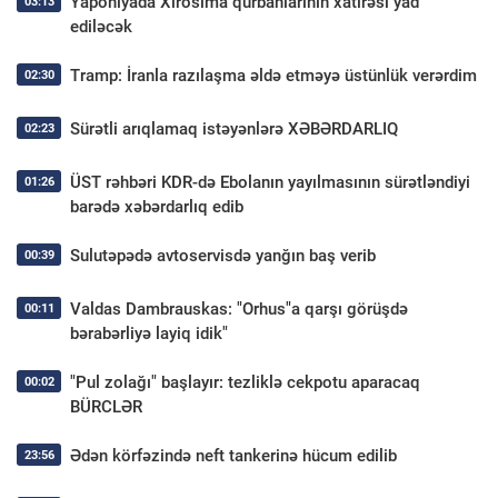
Yaponiyada Xirosima qurbanlarının xatirəsi yad
03:13
ediləcək
Tramp: İranla razılaşma əldə etməyə üstünlük verərdim
02:30
Sürətli arıqlamaq istəyənlərə XƏBƏRDARLIQ
02:23
ÜST rəhbəri KDR-də Ebolanın yayılmasının sürətləndiyi
01:26
barədə xəbərdarlıq edib
Sulutəpədə avtoservisdə yanğın baş verib
00:39
Valdas Dambrauskas: "Orhus"a qarşı görüşdə
00:11
bərabərliyə layiq idik"
"Pul zolağı" başlayır: tezliklə cekpotu aparacaq
00:02
BÜRCLƏR
Ədən körfəzində neft tankerinə hücum edilib
23:56