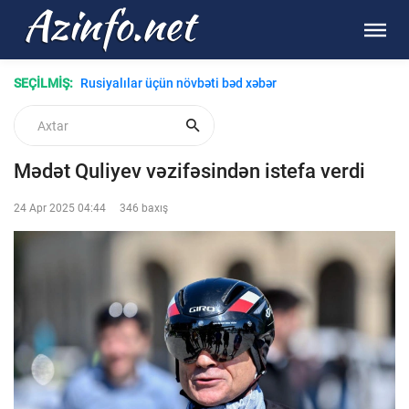
SEÇİLMİŞ:
Rusiyalılar üçün növbəti bəd xəbər
Mədət Quliyev vəzifəsindən istefa verdi
24 Apr 2025 04:44
346 baxış