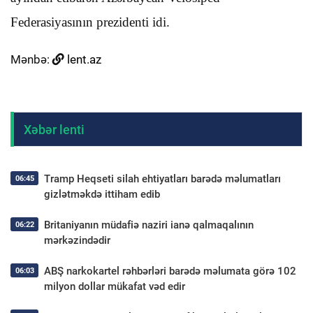
Federasiyasının prezidenti idi.
Mənbə:
lent.az
Xəbər lenti
Tramp Heqseti silah ehtiyatları barədə məlumatları
06:45
gizlətməkdə ittiham edib
Britaniyanın müdafiə naziri ianə qalmaqalının
06:22
mərkəzindədir
ABŞ narkokartel rəhbərləri barədə məlumata görə 102
06:03
milyon dollar mükafat vəd edir