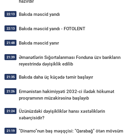
hazırdır
Bakıda məscid yandı
22:13
Bakıda məscid yandı - FOTOLENT
22:13
Bakıda məscid yanır
21:48
Əmanətlərin Sığortalanması Fonduna üzv bankların
21:39
reyestrində dəyişiklik edilib
Bakıda daha üç küçədə təmir başlayır
21:35
Ermənistan hakimiyyəti 2032-ci ilədək hökumət
21:26
proqramının müzakirəsinə başlayıb
Üzünüzdəki dəyişikliklər hansı xəstəliklərin
21:24
xəbərçisidir?
"Dinamo"nun baş məşqçisi: "Qarabağ" ötən mövsüm
21:19