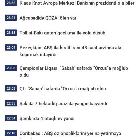
Klaas Knot Avropa Mərkəzi Bankının prezidenti ola bilər
23:32
Ağcabədidə QƏZA: ölən var
23:24
Tbilisi-Bakı qatarı gecikmə ilə yola düşüb
23:18
Pezeşkian: ABŞ ilə İsrail İranı 48 saat ərzində ələ
23:09
keçirmək istəyirdi
Çempionlar Liqası: "Sabah" səfərdə "Orxus"a məğlub
23:08
oldu
ÇL: "Sabah" səfərdə "Orxus"a məğlub oldu
23:08
Şəkidə 7 hektarlıq ərazidə yanğın başverdi
22:35
Şəmkirdə 4 otaqlı ev yandı
22:34
Qəribabadi: ABŞ öz öhdəliklərini yerinə yetirməyə
22:18