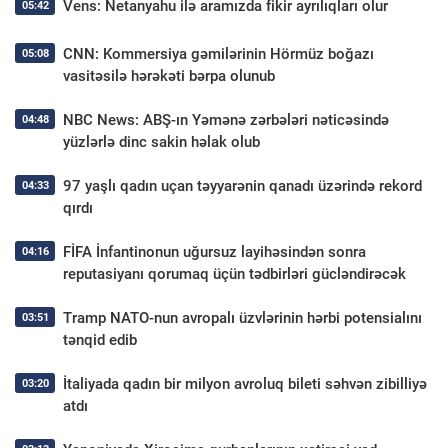
Vens: Netanyahu ilə aramızda fikir ayrılıqları olur
05:42
CNN: Kommersiya gəmilərinin Hörmüz boğazı
05:08
vasitəsilə hərəkəti bərpa olunub
NBC News: ABŞ-ın Yəmənə zərbələri nəticəsində
04:48
yüzlərlə dinc sakin həlak olub
97 yaşlı qadın uçan təyyarənin qanadı üzərində rekord
04:33
qırdı
FİFA İnfantinonun uğursuz layihəsindən sonra
04:16
reputasiyanı qorumaq üçün tədbirləri gücləndirəcək
Tramp NATO-nun avropalı üzvlərinin hərbi potensialını
03:51
tənqid edib
İtaliyada qadın bir milyon avroluq bileti səhvən zibilliyə
03:20
atdı