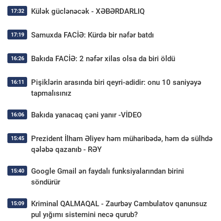
Külək güclənəcək - XƏBƏRDARLIQ
17:32
Samuxda FACİƏ: Kürdə bir nəfər batdı
17:19
Bakıda FACİƏ: 2 nəfər xilas olsa da biri öldü
16:26
Pişiklərin arasında biri qeyri-adidir: onu 10 saniyəyə
16:11
tapmalısınız
Bakıda yanacaq çəni yanır -VİDEO
16:06
Prezident İlham Əliyev həm müharibədə, həm də sülhdə
15:45
qələbə qazanıb - RƏY
Google Gmail ən faydalı funksiyalarından birini
15:40
söndürür
Kriminal QALMAQAL - Zaurbəy Cambulatov qanunsuz
15:09
pul yığımı sistemini necə qurub?