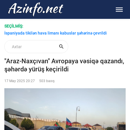
SEÇİLMİŞ:
Çində Beynəlxalq Avtomobil Kompleksində yanğın-VİDEO
İspaniyada tikilən hava limanı kabuslar şəhərinə çevrildi
"Araz-Naxçıvan" Avropaya vəsiqə qazandı,
şəhərdə yürüş keçirildi
17 May 2025 20:27
503 baxış