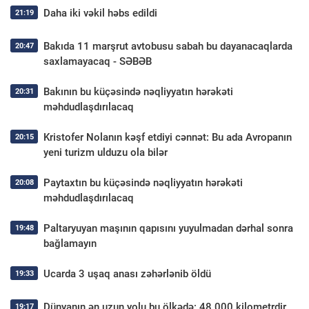
Daha iki vəkil həbs edildi
21:19
Bakıda 11 marşrut avtobusu sabah bu dayanacaqlarda
20:47
saxlamayacaq - SƏBƏB
Bakının bu küçəsində nəqliyyatın hərəkəti
20:31
məhdudlaşdırılacaq
Kristofer Nolanın kəşf etdiyi cənnət: Bu ada Avropanın
20:15
yeni turizm ulduzu ola bilər
Paytaxtın bu küçəsində nəqliyyatın hərəkəti
20:08
məhdudlaşdırılacaq
Paltaryuyan maşının qapısını yuyulmadan dərhal sonra
19:48
bağlamayın
Ucarda 3 uşaq anası zəhərlənib öldü
19:33
Dünyanın ən uzun yolu bu ölkədə: 48 000 kilometrdir
19:17