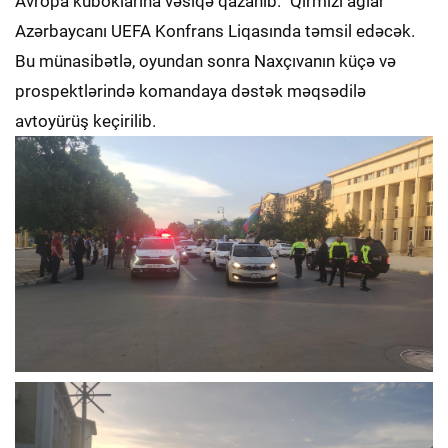
Avropa kuboklarına vəsiqə qazanıb. "Qırmızı ağlar"
Azərbaycanı UEFA Konfrans Liqasında təmsil edəcək.
Bu münasibətlə, oyundan sonra Naxçıvanın küçə və
prospektlərində komandaya dəstək məqsədilə
avtoyürüş keçirilib.