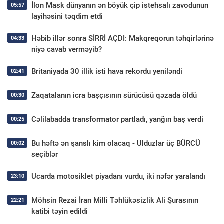
İlon Mask dünyanın ən böyük çip istehsalı zavodunun
05:57
layihəsini təqdim etdi
Həbib illər sonra SİRRİ AÇDI: Makqreqorun təhqirlərinə
04:33
niyə cavab verməyib?
Britaniyada 30 illik isti hava rekordu yeniləndi
02:41
Zaqatalanın icra başçısının sürücüsü qəzada öldü
00:30
Cəlilabadda transformator partladı, yanğın baş verdi
00:25
Bu həftə ən şanslı kim olacaq - Ulduzlar üç BÜRCÜ
00:02
seçiblər
Ucarda motosiklet piyadanı vurdu, iki nəfər yaralandı
23:10
Möhsin Rezai İran Milli Təhlükəsizlik Ali Şurasının
22:21
katibi təyin edildi