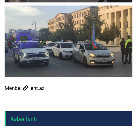
Mənbə:
lent.az
Xəbər lenti