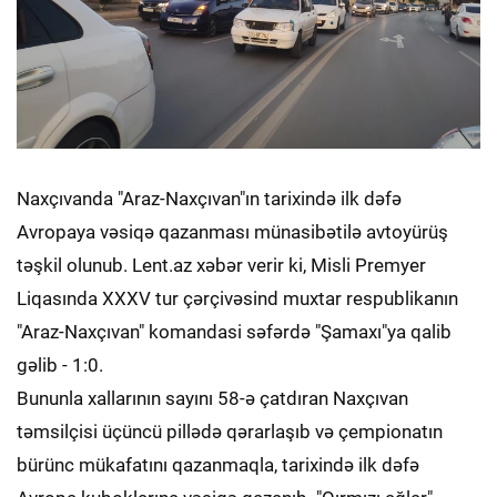
Naxçıvanda "Araz-Naxçıvan"ın tarixində ilk dəfə
Avropaya vəsiqə qazanması münasibətilə avtoyürüş
təşkil olunub. Lent.az xəbər verir ki, Misli Premyer
Liqasında XXXV tur çərçivəsind muxtar respublikanın
"Araz-Naxçıvan" komandasi səfərdə "Şamaxı"ya qalib
gəlib - 1:0.
Bununla xallarının sayını 58-ə çatdıran Naxçıvan
təmsilçisi üçüncü pillədə qərarlaşıb və çempionatın
bürünc mükafatını qazanmaqla, tarixində ilk dəfə