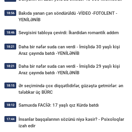
Bakıda yanan çən söndürüldü -VİDEO -FOTOLENT -
18:56
YENİLƏNİB
Sevgisini tabloya çevirdi: İkardidən romantik addım
18:46
Daha bir nəfər suda can verdi - İmişlidə 30 yaşlı kişi
18:21
Araz çayında batdı -YENİLƏNİB
Daha bir nəfər suda can verdi - İmişlidə 29 yaşlı kişi
18:21
Araz çayında batdı -YENİLƏNİB
Ər seçimində çox diqqətlidirlər, güzəştə getmirlər: ən
18:15
tələbkar üç BÜRC
Samuxda FACİƏ: 17 yaşlı qız Kürdə batdı
18:12
İnsanlar başqalarının sözünü niyə kəsir? - Psixoloqlar
17:44
izah edir