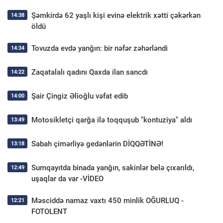
Şəmkirdə 62 yaşlı kişi evinə elektrik xətti çəkərkən
14:38
öldü
Tovuzda evdə yanğın: bir nəfər zəhərləndi
14:34
Zaqatalalı qadını Qaxda ilan sancdı
14:22
Şair Çingiz Əlioğlu vəfat edib
14:00
Motosikletçi qarğa ilə toqquşub "kontuziya" aldı
13:49
Sabah çimərliyə gedənlərin DİQQƏTİNƏ!
13:18
Sumqayıtda binada yanğın, sakinlər belə çıxarıldı,
12:49
uşaqlar da var -VİDEO
Məsciddə namaz vaxtı 450 minlik OĞURLUQ -
12:21
FOTOLENT